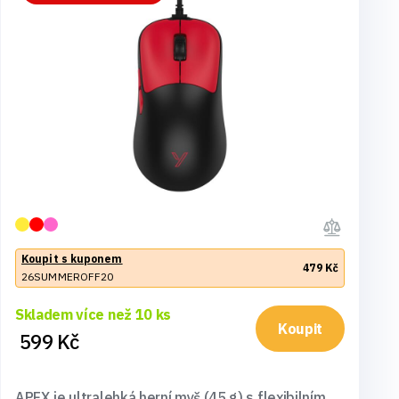
Koupit s kuponem
479 Kč
26SUMMEROFF20
Skladem více než 10 ks
Koupit
599 Kč
APEX je ultralehká herní myš (45 g) s flexibilním