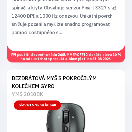
spínači a kryty. Obsahuje senzor Pixart 3327 s až
12400 DPI a 1000 Hz odezvou. Unikátní povrch
snižuje pocení a myš lze snadno programovat
pomocí dostupného s...
Při použití slevového kódu
26SUMMEROFF10
získáte slevu 10 %
na nákup tohoto produktu. Akce platí do 31.08.2026.
BEZDRÁTOVÁ MYŠ S POKROČILÝM
KOLEČKEM GYRO
YMS 2010BK
Sleva 15 % na kupon