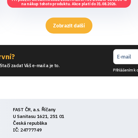
na nákup tohoto produktu. Akce platí do 31.08.2026.
Zobrazit další
rvní?
tačí zadat Váš e-mail a je to.
Přihlášením k 
FAST ČR, a.s. Říčany
U Sanitasu 1621, 251 01
Česká republika
IČ: 24777749