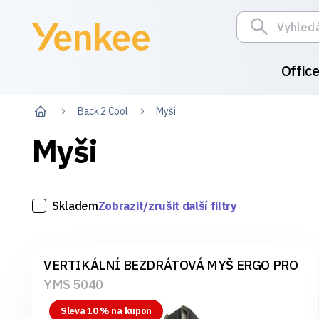
Offic
Back 2 Cool
Myši
Myši
Skladem
Zobrazit/zrušit další filtry
VERTIKÁLNÍ BEZDRÁTOVÁ MYŠ ERGO PRO
YMS 5040
Sleva 10 % na kupon