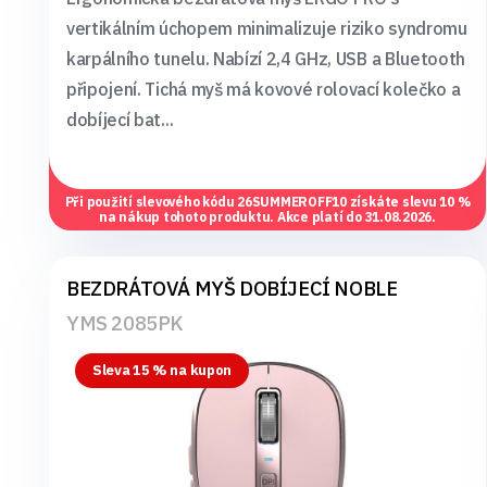
vertikálním úchopem minimalizuje riziko syndromu
karpálního tunelu. Nabízí 2,4 GHz, USB a Bluetooth
připojení. Tichá myš má kovové rolovací kolečko a
dobíjecí bat...
Při použití slevového kódu
26SUMMEROFF10
získáte slevu 10 %
na nákup tohoto produktu. Akce platí do 31.08.2026.
BEZDRÁTOVÁ MYŠ DOBÍJECÍ NOBLE
YMS 2085PK
Sleva 15 % na kupon