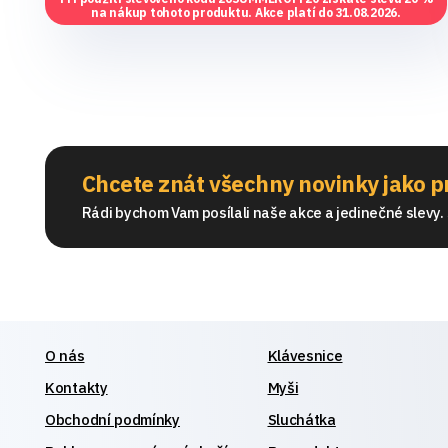
na nákup tohoto produktu. Akce platí do 31.08.2026.
Chcete znát všechny novinky jako p
Rádi bychom Vam posílali naše akce a jedinečné slevy. S
O nás
Klávesnice
Kontakty
Myši
Obchodní podmínky
Sluchátka