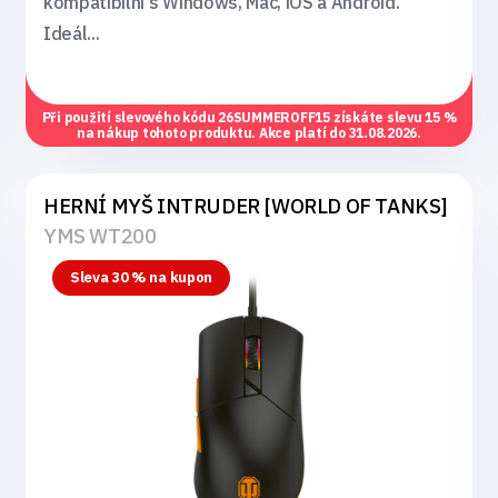
kompatibilní s Windows, Mac, iOS a Android.
Ideál...
Při použití slevového kódu
26SUMMEROFF15
získáte slevu 15 %
na nákup tohoto produktu. Akce platí do 31.08.2026.
HERNÍ MYŠ INTRUDER [WORLD OF TANKS]
YMS WT200
Sleva 30 % na kupon