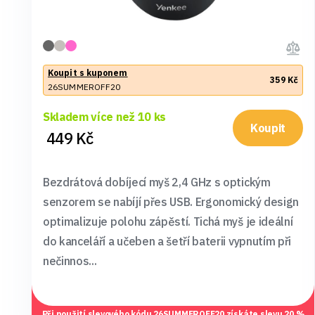
Koupit s kuponem
359 Kč
26SUMMEROFF20
Skladem více než 10 ks
Koupit
449 Kč
Bezdrátová dobíjecí myš 2,4 GHz s optickým
senzorem se nabíjí přes USB. Ergonomický design
optimalizuje polohu zápěstí. Tichá myš je ideální
do kanceláří a učeben a šetří baterii vypnutím při
nečinnos...
Při použití slevového kódu
26SUMMEROFF20
získáte slevu 20 %