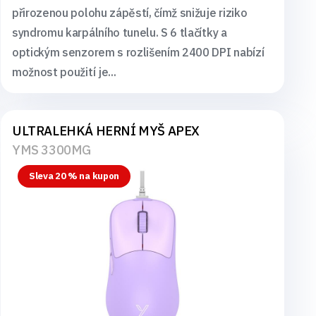
přirozenou polohu zápěstí, čímž snižuje riziko
syndromu karpálního tunelu. S 6 tlačítky a
optickým senzorem s rozlišením 2400 DPI nabízí
možnost použití je...
ULTRALEHKÁ HERNÍ MYŠ APEX
YMS 3300MG
Sleva 20 % na kupon