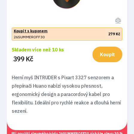
Koupit s kuponem
279 Kč
26SUMMEROFF30
Skladem více než 10 ks
Koupit
399 Kč
Herní myš INTRUDER s Pixart 3327 senzorem a
přepínači Huano nabízí vysokou přesnost,
ergonomický design a paracordový kabel pro
flexibilitu. Ideální pro rychlé reakce a dlouhá herní
sezení.
Při použití slevového kódu
26SUMMEROFF30
získáte slevu 30 %