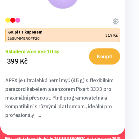
Koupit s kuponem
319 Kč
26SUMMEROFF20
Skladem více než 10 ks
Koupit
399 Kč
APEX je ultralehká herní myš (45 g) s flexibilním
paracord kabelem a senzorem Pixart 3333 pro
maximální přesnost. Plně programovatelná a
kompatibilní s různými platformami, ideální pro
profesionály i ...
Při použití slevového kódu
26SUMMEROFF20
získáte slevu 20 %