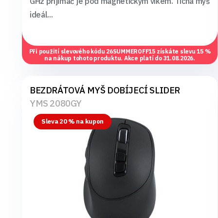
GHz přijímač je pod magnetickým víkem. Tichá myš
ideál...
Při použití slevového kódu
26SUMMEROFF15
získáte slevu 15 %
na nákup tohoto produktu. Akce platí do 31.08.2026.
BEZDRÁTOVÁ MYŠ DOBÍJECÍ SLIDER
YMS 2080GY
Sleva 20 % na kupon