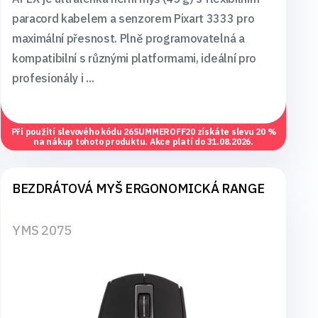
paracord kabelem a senzorem Pixart 3333 pro
maximální přesnost. Plně programovatelná a
kompatibilní s různými platformami, ideální pro
profesionály i ...
Při použití slevového kódu
26SUMMEROFF20
získáte slevu 20 %
na nákup tohoto produktu. Akce platí do 31.08.2026.
BEZDRÁTOVÁ MYŠ ERGONOMICKÁ RANGE
YMS 2075