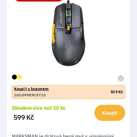
Koupit s kuponem
539 Kč
26SUMMEROFF10
Skladem více než 10 ks
Koupit
599 Kč
MARKSMAN je drátová herní myš s výměnnými