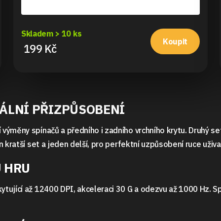
Skladem > 10 ks
Koupit
199 Kč
ÁLNÍ PŘIZPŮSOBENÍ
měny spínačů a předního i zadního vrchního krytu. Druhý set s
 kratší set a jeden delší, pro perfektní uzpůsobení ruce uživa
 HRU
tující až 12400 DPI, akceleraci 30 G a odezvu až 1000 Hz. S