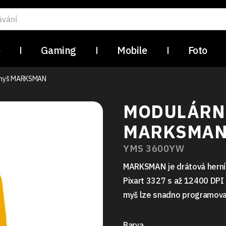
e
Gaming
Mobile
Foto
í myš MARKSMAN
MODULÁRNÍ
MARKSMA
YMS 3600YW
MARKSMAN je drátová herní 
Pixart 3327 s až 12400 DPI 
myš lze snadno programova
Barva