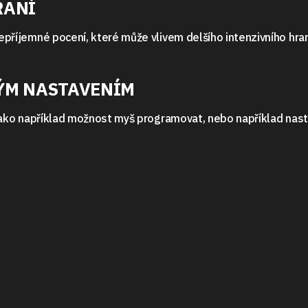
RANÍ
nepříjemné pocení, které může vlivem delšího intenzivního hra
LÝM NASTAVENÍM
ši jako například možnost myš programovat, nebo například nas