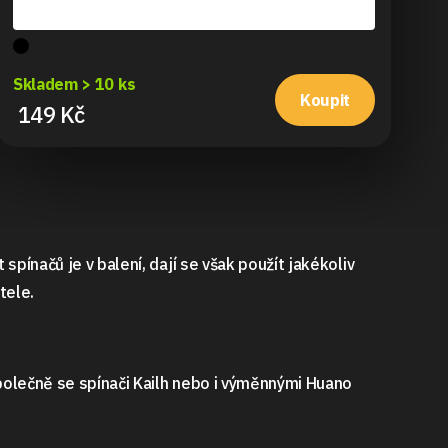
Sk
Skladem > 10 ks
6
Koupit
149 Kč
pínačů je v balení, dají se však použít jakékoliv
tele.
polečně se spínači Kailh nebo i výměnnými Huano