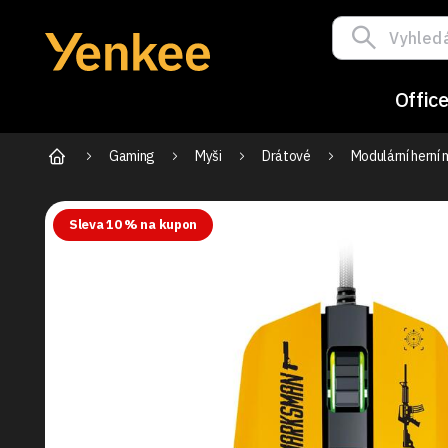
Offic
Gaming
Myši
Drátové
Modulární hern
Sleva 10 % na kupon