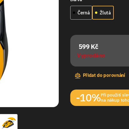
Černá
Žlutá
599 Kč
Vyprodáno
Přidat do porovnání
-10%
Při použití s
na nákup toho