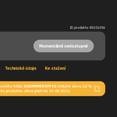
ID produktu: 45021056
Momentálně nedostupné
Technické údaje
Ke stažení
levového kódu
26SUMMEROFF10
získáte slevu 10 %
to produktu. Akce platí do 31.08.2026.