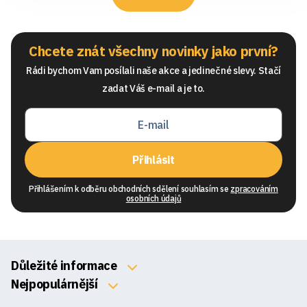
Chcete znát všechny novinky jako první?
Rádi bychom Vam posílali naše akce a jedinečné slevy. Stačí
zadat Váš e-mail a je to.
Přihlásit
Přihlášením k odběru obchodních sdělení souhlasím se
zpracováním
osobních údajů
Důležité informace
O nás
Nejpopulárnější
Klávesnice
Kontakty