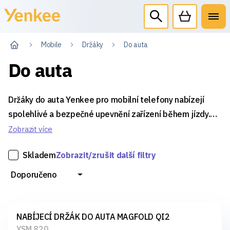
Mobile
Držáky
Do auta
Do auta
Držáky do auta Yenkee pro mobilní telefony nabízejí
spolehlivé a bezpečné upevnění zařízení během jízdy.
Usnadňují snadný přístup k navigaci, hudbě i hovorům a
Zobrazit více
zajišťují pevnou stabilitu i při pohybu vozidla.
Skladem
Zobrazit/zrušit další filtry
Doporučeno
NABÍJECÍ DRŽÁK DO AUTA MAGFOLD QI2
YSM 820