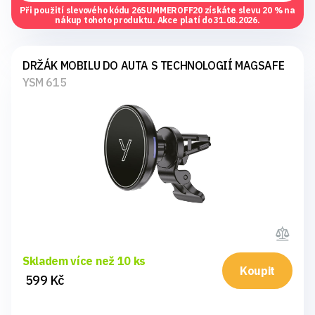
Při použití slevového kódu
26SUMMEROFF20
získáte slevu 20 % na
nákup tohoto produktu. Akce platí do 31.08.2026.
DRŽÁK MOBILU DO AUTA S TECHNOLOGIÍ MAGSAFE
YSM 615
Skladem více než 10 ks
Koupit
599 Kč