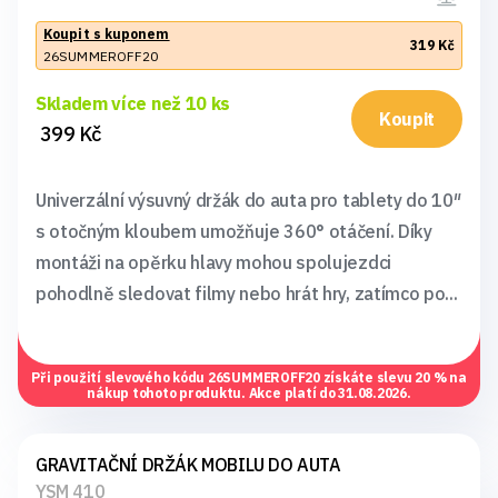
Koupit s kuponem
319 Kč
26SUMMEROFF20
Skladem více než 10 ks
Koupit
399 Kč
Univerzální výsuvný držák do auta pro tablety do 10″
s otočným kloubem umožňuje 360° otáčení. Díky
montáži na opěrku hlavy mohou spolujezdci
pohodlně sledovat filmy nebo hrát hry, zatímco po...
Při použití slevového kódu
26SUMMEROFF20
získáte slevu 20 % na
nákup tohoto produktu. Akce platí do 31.08.2026.
GRAVITAČNÍ DRŽÁK MOBILU DO AUTA
YSM 410