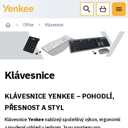
Office
Klávesnice
Klávesnice
KLÁVESNICE YENKEE – POHODLÍ,
PŘESNOST A STYL
Klávesnice
Yenkee
nabízejí spolehlivý výkon, ergonomii
a moderní vzhled v jednom. Jsou navrženy pro