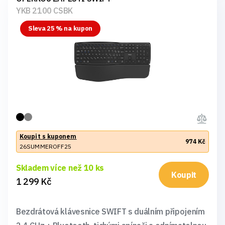
YKB 2100 CSBK
Sleva 25 % na kupon
Koupit s kuponem
974 Kč
26SUMMEROFF25
Skladem více než 10 ks
Koupit
1 299 Kč
Bezdrátová klávesnice SWIFT s duálním připojením