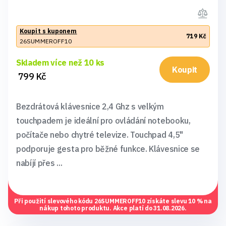
Koupit s kuponem
719 Kč
26SUMMEROFF10
Skladem více než 10 ks
Koupit
799 Kč
Bezdrátová klávesnice 2,4 Ghz s velkým
touchpadem je ideální pro ovládání notebooku,
počítače nebo chytré televize. Touchpad 4,5"
podporuje gesta pro běžné funkce. Klávesnice se
nabíjí přes ...
Při použití slevového kódu
26SUMMEROFF10
získáte slevu 10 % na
nákup tohoto produktu. Akce platí do 31.08.2026.