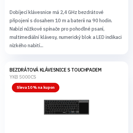
Dobíjecí klávesnice má 2,4 GHz bezdrátové
připojení s dosahem 10 m a baterii na 90 hodin.
Nabízí nůžkové spínače pro pohodlné psaní,
multimediální klávesy, numerický blok a LED indikaci
nízkého nabití...
BEZDRÁTOVÁ KLÁVESNICE S TOUCHPADEM
YKB 5000CS
Sleva 10 % na kupon