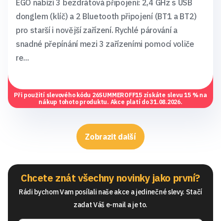
EGO nabízí 3 bezdrátová připojení: 2,4 GHz s USB
donglem (klíč) a 2 Bluetooth připojení (BT1 a BT2)
pro starší i novější zařízení. Rychlé párování a
snadné přepínání mezi 3 zařízeními pomocí voliče
re...
Při použití slevového kódu
26SUMMEROFF15
získáte slevu 15 % na
nákup tohoto produktu. Akce platí do 31.08.2026.
Zobrazit další
Chcete znát všechny novinky jako první?
Rádi bychom Vam posílali naše akce a jedinečné slevy. Stačí
zadat Váš e-mail a je to.