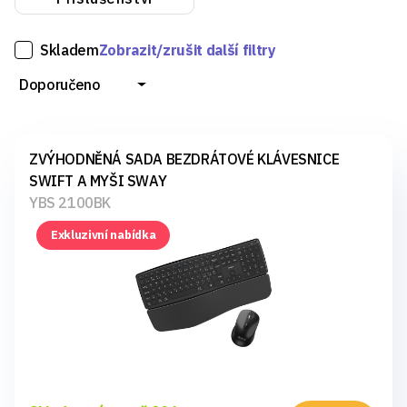
rychlou odezvu a maximální kontrolu při hraní.
Skladem
Zobrazit/zrušit další filtry
Díky atraktivnímu designu a širokému výběru provedení
Doporučeno
jsou klávesnice Yenkee vhodnou volbou pro každého.
ZVÝHODNĚNÁ SADA BEZDRÁTOVÉ KLÁVESNICE
SWIFT A MYŠI SWAY
YBS 2100BK
Exkluzivní nabídka