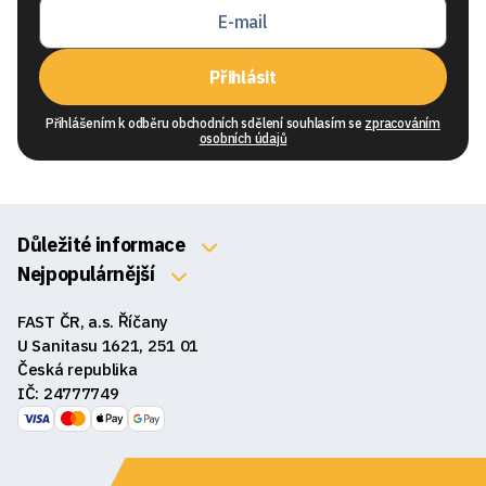
Přihlásit
Přihlášením k odběru obchodních sdělení souhlasím se
zpracováním
osobních údajů
Důležité informace
O nás
Nejpopulárnější
Klávesnice
Kontakty
FAST ČR, a.s. Říčany
Myši
Obchodní podmínky
U Sanitasu 1621, 251 01
Sluchátka
Česká republika
Reklamace a vrácení zboží
IČ: 24777749
Reproduktory
GDPR
Podložky pod myš
Ke stažení