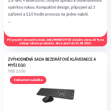
2,4 GHz + Bluetooth, tichými spínači a odnímatelnou
opěrkou rukou. Kompaktní design, připojení až 3
zařízení a 110 hodin provozu na jedno nabití.
...
Při použití slevového kódu
26SUMMEROFF25
získáte slevu 25 % na
nákup tohoto produktu. Akce platí do 31.08.2026.
ZVÝHODNĚNÁ SADA BEZDRÁTOVÉ KLÁVESNICE A
MYŠI EGO
YBS 2050
Exkluzivní nabídka