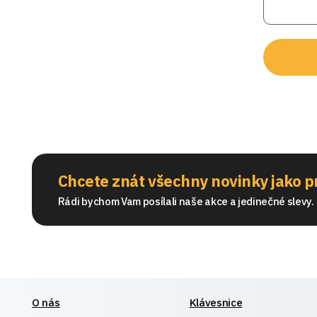
Chcete znát všechny novinky jako p
Rádi bychom Vam posílali naše akce a jedinečné slevy. S
O nás
Klávesnice