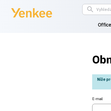
Offic
Obn
Níže pr
E-mail