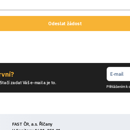
Odeslat žádost
rvní?
tačí zadat Váš e-mail a je to.
Přihlášením k 
FAST ČR, a.s. Říčany