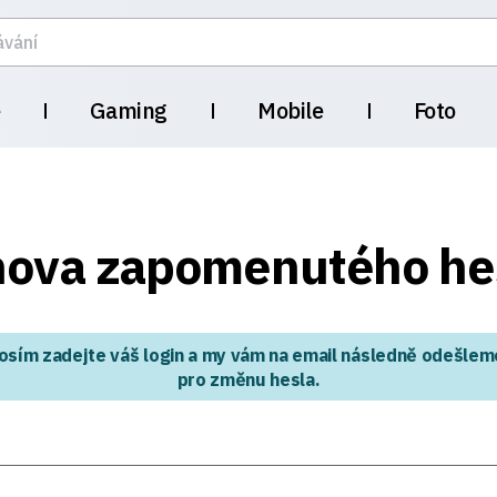
e
Gaming
Mobile
Foto
ova zapomenutého he
osím zadejte váš login a my vám na email následně odešle
pro změnu hesla.