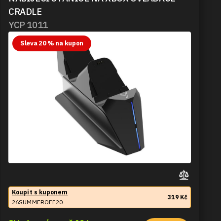
CRADLE
YCP 1011
Sleva 20 % na kupon
Koupit s kuponem
319 Kč
26SUMMEROFF20