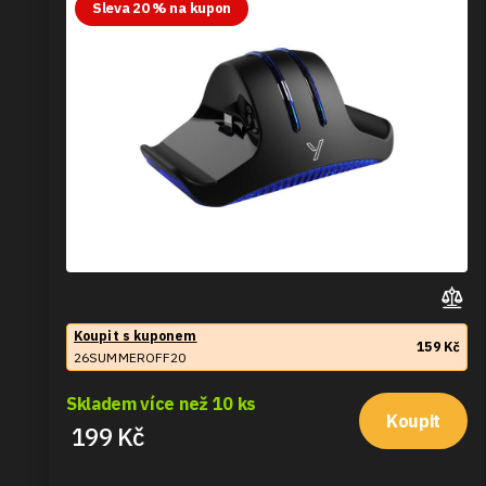
Sleva 20 % na kupon
Koupit s kuponem
159 Kč
26SUMMEROFF20
Skladem více než 10 ks
Koupit
199 Kč