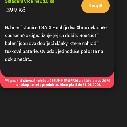
Skladem více než 10 ks
Koupit
399 Kč
Nabíjecí stanice CRADLE nabíjí dva Xbox ovladače
současně a signalizuje jejich dobití. Součástí
balení jsou dva dobíjecí články, které nahradí
tužkové baterie. Ovladač jednoduše položte na
dok a necht...
Při použití slevového kódu
26SUMMEROFF20
získáte slevu 20 %
na nákup tohoto produktu. Akce platí do 31.08.2026.