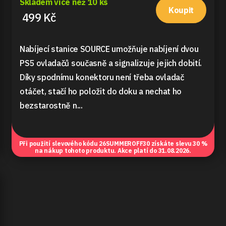
Skladem více než 10 ks
Koupit
499 Kč
Nabíjecí stanice SOURCE umožňuje nabíjení dvou
PS5 ovladačů současně a signalizuje jejich dobití.
Díky spodnímu konektoru není třeba ovladač
otáčet, stačí ho položit do doku a nechat ho
bezstarostně n...
Při použití slevového kódu
26SUMMEROFF30
získáte slevu 30 %
na nákup tohoto produktu. Akce platí do 31.08.2026.