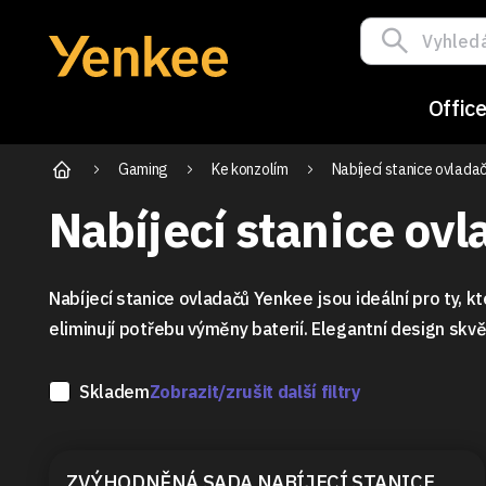
Offic
Gaming
Ke konzolím
Nabíjecí stanice ovlada
Nabíjecí stanice ov
Nabíjecí stanice ovladačů Yenkee jsou ideální pro ty, kt
eliminují potřebu výměny baterií. Elegantní design skv
Skladem
Zobrazit/zrušit další filtry
ZVÝHODNĚNÁ SADA NABÍJECÍ STANICE