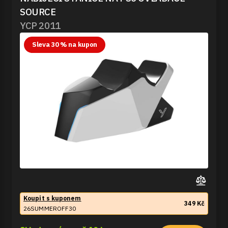
SOURCE
YCP 2011
Sleva 30 % na kupon
Koupit s kuponem
349 Kč
26SUMMEROFF30