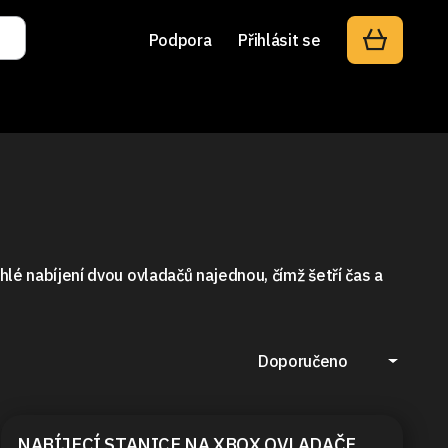
Podpora
Přihlásit se
chlé nabíjení dvou ovladačů najednou, čímž šetří čas a
Doporučeno
NABÍJECÍ STANICE NA XBOX OVLADAČE