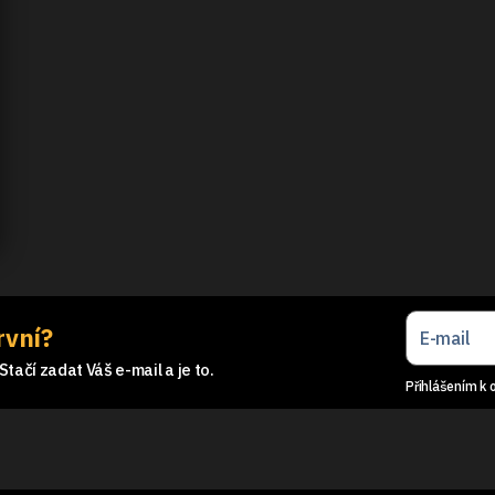
rvní?
tačí zadat Váš e-mail a je to.
Přihlášením k 