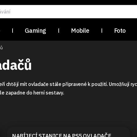
e
Gaming
Mobile
Foto
čů
ladačů
eří chtějí mít ovladače stále připravené k použití. Umožňují ry
ěle zapadne do herní sestavy.
NABÍJECÍ STANICE NA PS5 OVLADAČE