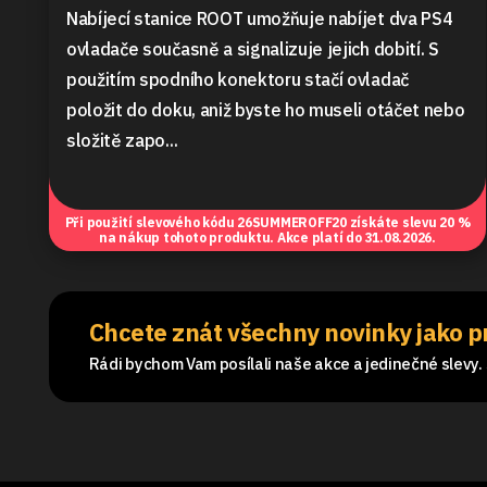
Nabíjecí stanice ROOT umožňuje nabíjet dva PS4
ovladače současně a signalizuje jejich dobití. S
použitím spodního konektoru stačí ovladač
položit do doku, aniž byste ho museli otáčet nebo
složitě zapo...
Při použití slevového kódu
26SUMMEROFF20
získáte slevu 20 %
na nákup tohoto produktu. Akce platí do 31.08.2026.
Chcete znát všechny novinky jako p
Rádi bychom Vam posílali naše akce a jedinečné slevy. S