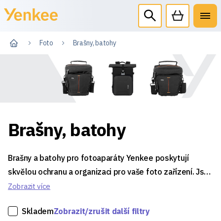
Foto
Brašny, batohy
Brašny, batohy
Brašny a batohy pro fotoaparáty Yenkee poskytují
skvělou ochranu a organizaci pro vaše foto zařízení. Jsou
navrženy tak, aby byly odolné vůči nárazům a
Zobrazit více
povětrnostním vlivům, čímž zabezpečují vaše fotoaparát
Skladem
Zobrazit/zrušit další filtry
a příslušenství během přepravy. Nabízejí různé velikosti