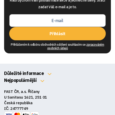
Rádi bychom Vam posílali naše akce a jedinečné slevy. Stačí
zadat Váš e-mail a je to.
Přihlásit
Přihlášením k odběru obchodních sdělení souhlasím se
zpracováním
osobních údajů
Důležité informace
O nás
Nejpopulárnější
Klávesnice
Kontakty
FAST ČR, a.s. Říčany
Myši
Obchodní podmínky
U Sanitasu 1621, 251 01
Sluchátka
Česká republika
Reklamace a vrácení zboží
IČ: 24777749
Reproduktory
GDPR