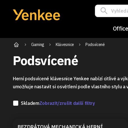
Offic
Gaming
Klávesnice
Podsvícené
Podsvícené
Herní podsvícené klávesnice Yenkee nabízí citlivé a vý
umožňuje nastavit si osvětlení podle vlastního stylu a
Skladem
Zobrazit/zrušit další filtry
BEZDRÁTOVÁ MECHANICKÁ HERNÍ