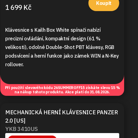
Koupit
1 699 Kč
Klávesnice s Kailh Box White spínači nabízí
precizní ovládání, kompaktní design (61 %
velikosti), odolné Double-Shot PBT klávesy, RGB
podsvícení a herní funkce jako zámek WIN a N-Key
rollover.
Při použití slevového kódu
26SUMMEROFF15
získáte slevu 15 %
na nákup tohoto produktu. Akce platí do 31.08.2026.
MECHANICKÁ HERNÍ KLÁVESNICE PANZER
2.0 [US]
YKB 3410US