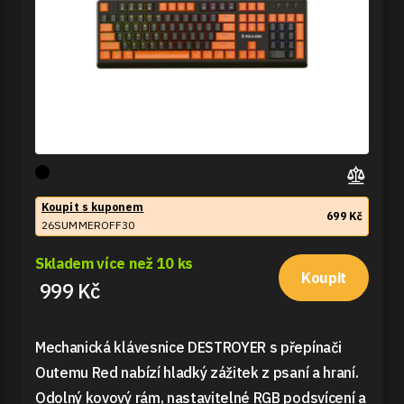
Koupit s kuponem
699 Kč
26SUMMEROFF30
Skladem více než 10 ks
Koupit
999 Kč
Mechanická klávesnice DESTROYER s přepínači
Outemu Red nabízí hladký zážitek z psaní a hraní.
Odolný kovový rám, nastavitelné RGB podsvícení a