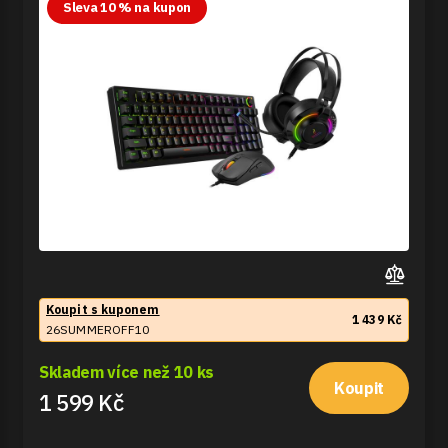
Sleva 10 % na kupon
Koupit s kuponem
1 439 Kč
26SUMMEROFF10
Skladem více než 10 ks
Koupit
1 599 Kč