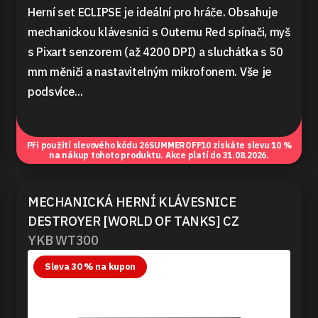
Herní set ECLIPSE je ideální pro hráče. Obsahuje
mechanickou klávesnici s Outemu Red spínači, myš
s Pixart senzorem (až 4200 DPI) a sluchátka s 50
mm měniči a nastavitelným mikrofonem. Vše je
podsvíce...
Při použití slevového kódu
26SUMMEROFF10
získáte slevu 10 %
na nákup tohoto produktu. Akce platí do 31.08.2026.
MECHANICKÁ HERNÍ KLÁVESNICE
DESTROYER [WORLD OF TANKS] CZ
YKB WT300
Sleva 30 % na kupon