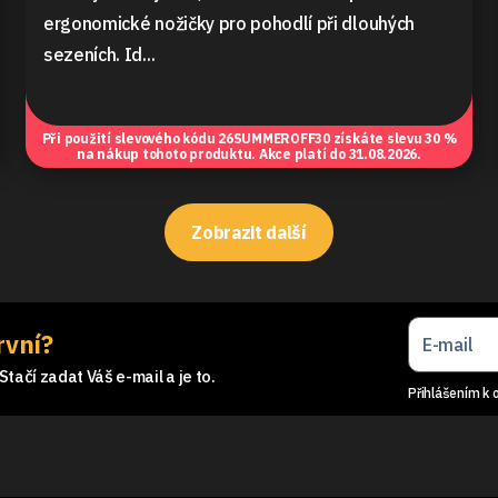
ergonomické nožičky pro pohodlí při dlouhých
sezeních. Id...
Při použití slevového kódu
26SUMMEROFF30
získáte slevu 30 %
na nákup tohoto produktu. Akce platí do 31.08.2026.
Zobrazit další
rvní?
tačí zadat Váš e-mail a je to.
Přihlášením k 