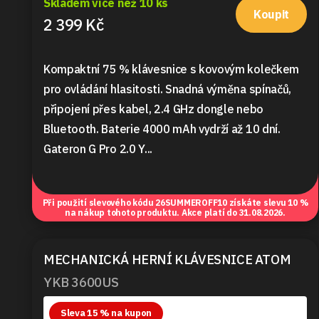
Skladem více než 10 ks
Koupit
2 399 Kč
Kompaktní 75 % klávesnice s kovovým kolečkem
pro ovládání hlasitosti. Snadná výměna spínačů,
připojení přes kabel, 2.4 GHz dongle nebo
Bluetooth. Baterie 4000 mAh vydrží až 10 dní.
Gateron G Pro 2.0 Y...
Při použití slevového kódu
26SUMMEROFF10
získáte slevu 10 %
na nákup tohoto produktu. Akce platí do 31.08.2026.
MECHANICKÁ HERNÍ KLÁVESNICE ATOM
YKB 3600US
Sleva 15 % na kupon