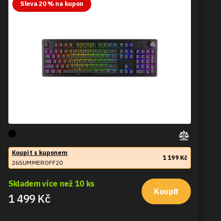
Sleva 20 % na kupon
Koupit s kuponem
1 199 Kč
26SUMMEROFF20
Skladem více než 10 ks
Koupit
1 499 Kč