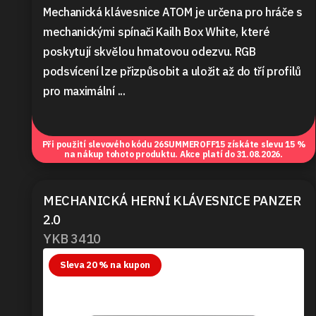
Mechanická klávesnice ATOM je určena pro hráče s
mechanickými spínači Kailh Box White, které
poskytují skvělou hmatovou odezvu. RGB
podsvícení lze přizpůsobit a uložit až do tří profilů
pro maximální ...
Při použití slevového kódu
26SUMMEROFF15
získáte slevu 15 %
na nákup tohoto produktu. Akce platí do 31.08.2026.
MECHANICKÁ HERNÍ KLÁVESNICE PANZER
2.0
YKB 3410
Sleva 20 % na kupon