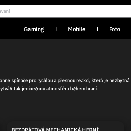
e
Gaming
Mobile
Foto
konné spínače pro rychlou a přesnou reakci, která je nezbytná
 vytváří tak jedinečnou atmosféru během hraní.
BEZDRÁTOVÁ MECHANICKÁ HERNÍ