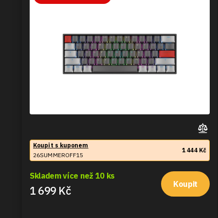
Koupit s kuponem
1 444 Kč
26SUMMEROFF15
Skladem více než 10 ks
Koupit
1 699 Kč