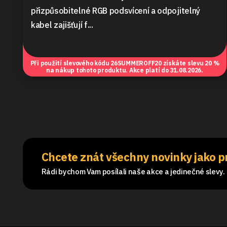
přizpůsobitelné RGB podsvícení a odpojitelný
kabel zajišťují f...
Při použití slevového kódu
26SUMMEROFF20
získáte slevu 20 %
na nákup tohoto produktu. Akce platí do 31.08.2026.
Chcete znát všechny novinky jako p
Rádi bychom Vam posílali naše akce a jedinečné slevy. S