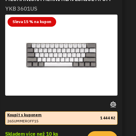
YKB 3601US
Sleva 15 % na kupon
Koupit s kuponem
1 444 Kč
26SUMMEROFF15
Skladem více než 10 ks