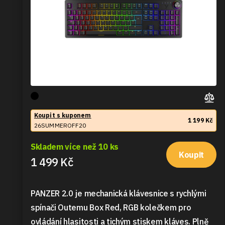
Koupit s kuponem
1 199 Kč
26SUMMEROFF20
Skladem více než 10 ks
Koupit
1 499 Kč
PANZER 2.0 je mechanická klávesnice s rychlými
spínači Outemu Box Red, RGB kolečkem pro
ovládání hlasitosti a tichým stiskem kláves. Plně