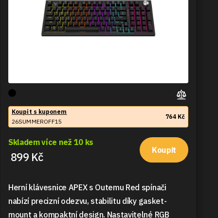
Koupit s kuponem
764 Kč
26SUMMEROFF15
Skladem více než 10 ks
Koupit
899 Kč
Herní klávesnice APEX s Outemu Red spínači
nabízí precizní odezvu, stabilitu díky gasket-
mount a kompaktní design. Nastavitelné RGB