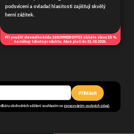
podsvícení a ovladač hlasitosti zajišťují skvělý
herní zážitek.
Při použití slevového kódu
26SUMMEROFF15
získáte slevu 15 %
na nákup tohoto produktu. Akce platí do 31.08.2026.
Přihlásit
odběru obchodních sdělení souhlasím se
zpracováním osobních údajů