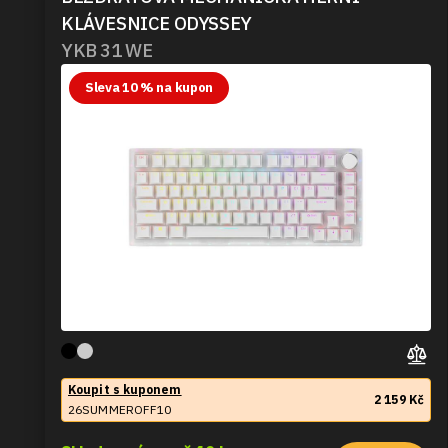
KLÁVESNICE ODYSSEY
YKB 31 WE
Sleva 10 % na kupon
Koupit s kuponem
2 159 Kč
26SUMMEROFF10