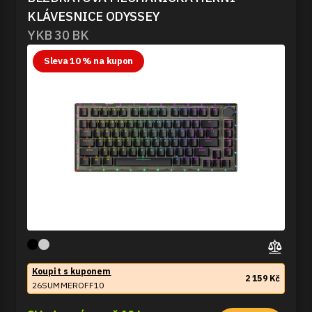
KLÁVESNICE ODYSSEY
YKB 30 BK
Sleva 10 % na kupon
Koupit s kuponem
2 159 Kč
26SUMMEROFF10