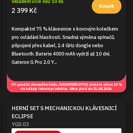
Skladem více než 10 ks
Koupit
2 399 Kč
Kompaktní 75 % klávesnice s kovovým kolečkem
pro ovládání hlasitosti. Snadná výměna spínačů,
připojení přes kabel, 2.4 GHz dongle nebo
Bluetooth. Baterie 4000 mAh vydrží až 10 dní.
Gateron G Pro 2.0 Y...
Při použití slevového kódu
26SUMMEROFF10
získáte slevu 10 %
na nákup tohoto produktu. Akce platí do 31.08.2026.
HERNÍ SET S MECHANICKOU KLÁVESNICÍ
ECLIPSE
YGS 03