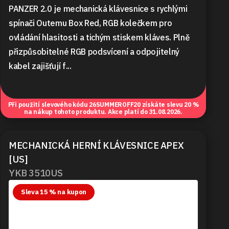
PANZER 2.0 je mechanická klávesnice s rychlými
spínači Outemu Box Red, RGB kolečkem pro
ovládání hlasitosti a tichým stiskem kláves. Plně
přizpůsobitelné RGB podsvícení a odpojitelný
kabel zajišťují f...
Při použití slevového kódu
26SUMMEROFF20
získáte slevu 20 %
na nákup tohoto produktu. Akce platí do 31.08.2026.
MECHANICKÁ HERNÍ KLÁVESNICE APEX
[US]
YKB 3510US
Sleva 15 % na kupon