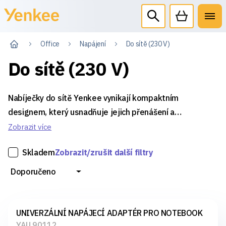
Office
Napájení
Do sítě (230 V)
Do sítě (230 V)
Nabíječky do sítě Yenkee vynikají kompaktním
designem, který usnadňuje jejich přenášení a
skladování. Zajišťují rychlé a efektivní nabíjení vašich
Zobrazit více
zařízení a jsou vybaveny vícenásobnými bezpečnostními
Skladem
Zobrazit/zrušit další filtry
prvky, které garantují spolehlivý a bezpečný provoz.
Doporučeno
UNIVERZÁLNÍ NAPÁJECÍ ADAPTÉR PRO NOTEBOOK
YAU 90112