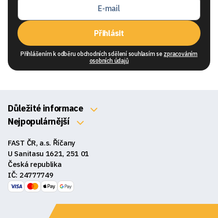
Přihlásit
Přihlášením k odběru obchodních sdělení souhlasím se
zpracováním
osobních údajů
Důležité informace
O nás
Nejpopulárnější
Klávesnice
Kontakty
FAST ČR, a.s. Říčany
Myši
Obchodní podmínky
U Sanitasu 1621, 251 01
Sluchátka
Česká republika
Reklamace a vrácení zboží
IČ: 24777749
Reproduktory
GDPR
Podložky pod myš
Ke stažení