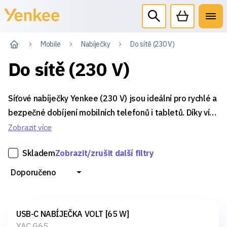
Mobile
Nabíječky
Do sítě (230 V)
Do sítě (230 V)
Síťové nabíječky Yenkee (230 V) jsou ideální pro rychlé a
bezpečné dobíjení mobilních telefonů i tabletů. Díky více
USB portům lze nabíjet více zařízení najednou, přičemž
Zobrazit více
technologie Quick Charge a Power Delivery zaručují
Skladem
Zobrazit/zrušit další filtry
efektivní výkon. Nabíječky mají ochranu proti přehřátí a
přepětí a jejich moderní design se hodí do domácnosti i
Doporučeno
kanceláře.
USB-C NABÍJEČKA VOLT [65 W]
YAC G65