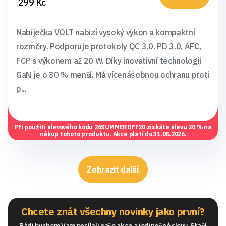
299 Kč
Nabíječka VOLT nabízí vysoký výkon a kompaktní
rozměry. Podporuje protokoly QC 3.0, PD 3.0, AFC,
FCP s výkonem až 20 W. Díky inovativní technologii
GaN je o 30 % menší. Má vícenásobnou ochranu proti
p...
Při použití slevového kódu
26SUMMEROFF20
získáte slevu 20 % na
nákup tohoto produktu. Akce platí do 31.08.2026.
Zobrazit další
Chcete znát všechny novinky jako první?