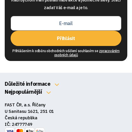
Rádi bychom Vam posílali naše akce a jedinečné slevy. Stačí
zadat Váš e-mail a je to.
Přihlásit
Přihlášením k odběru obchodních sdělení souhlasím se
zpracováním
osobních údajů
Důležité informace
O nás
Nejpopulárnější
Klávesnice
Kontakty
FAST ČR, a.s. Říčany
Myši
Obchodní podmínky
U Sanitasu 1621, 251 01
Sluchátka
Česká republika
Reklamace a vrácení zboží
IČ: 24777749
Reproduktory
GDPR