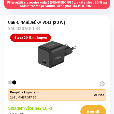
Při použití slevového kódu
26SUMMEROFF30
získáte slevu 30 % na
nákup tohoto produktu. Akce platí do 31.08.2026.
USB-C NABÍJEČKA VOLT [20 W]
YAC G20 VOLT BK
Sleva 20 % na kupon
Koupit s kuponem
239 Kč
26SUMMEROFF20
Skladem více než 10 ks
Koupit