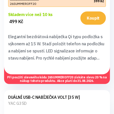
399 Kč
26SUMMEROFF20
Skladem více než 10 ks
Koupit
499 Kč
Elegantní bezdrátová nabíječka Qi typu podložka s
výkonem až 15 W. Stačí položit telefon na podložku
a nabíjení se spustí. LED signalizace informuje o
stavu nabíjení. Pro rychlé nabíjení použijte adap...
Při použití slevového kódu
26SUMMEROFF20
získáte slevu 20 % na
nákup tohoto produktu. Akce platí do 31.08.2026.
DUÁLNÍ USB-C NABÍJEČKA VOLT [35 W]
YAC G35D