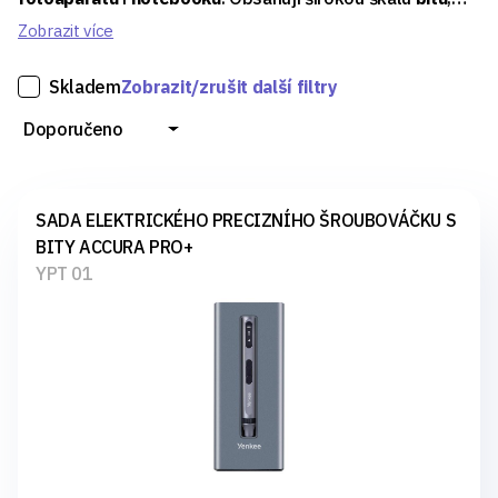
přesnou pinzetu
a pevné
kovové páčidlo
pro bezpečné
Zobrazit více
otevírání zařízení.
Skladem
Zobrazit/zrušit další filtry
Prémiové zpracování
nástrojů zajišťuje odolnost,
Doporučeno
zabraňuje ohýbání a garantuje
dlouhou životnost sady
pro každodenní použití.
SADA ELEKTRICKÉHO PRECIZNÍHO ŠROUBOVÁČKU S
BITY ACCURA PRO+
YPT 01