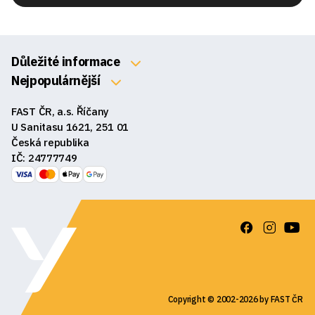
Důležité informace
O nás
Nejpopulárnější
Klávesnice
Kontakty
FAST ČR, a.s. Říčany
Myši
Obchodní podmínky
U Sanitasu 1621, 251 01
Sluchátka
Česká republika
Reklamace a vrácení zboží
IČ: 24777749
Reproduktory
GDPR
Podložky pod myš
Ke stažení
Copyright © 2002-2026 by FAST ČR