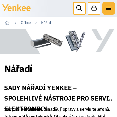
Office
Nářadí
Nářadí
SADY NÁŘADÍ YENKEE –
SPOLEHLIVÉ NÁSTROJE PRO SERVIS
ELEKTRONIKY
Sady nářadí Yenkee
usnadňují opravy a servis
telefonů
,
fotoaparátů
i
notebooků
. Obsahují širokou škálu
bitů
,