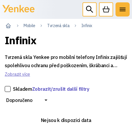
Mobile
Tvrzená skla
Infinix
Infinix
Tvrzená skla Yenkee pro mobilní telefony Infinix zajišťují
spolehlivou ochranu před poškozením, škrábanci a
prachem, čímž prodlužují životnost displeje vašeho
Zobrazit více
zařízení. Díky vysoké tvrdosti účinně tlumí nárazy a
Skladem
Zobrazit/zrušit další filtry
snižují riziko rozbití i při každodenním používání.
Instalace je snadná a rychlá, přičemž sklo zachovává
Doporučeno
citlivost dotykového ovládání i jas obrazu.
Nejsou k dispozici data