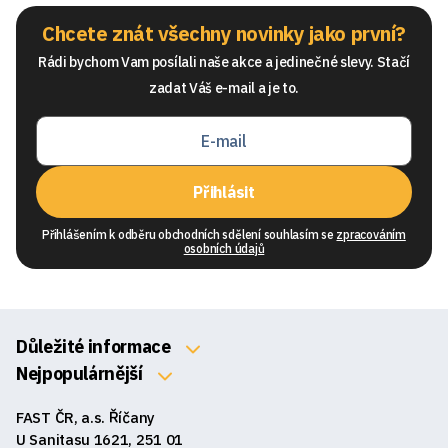
Chcete znát všechny novinky jako první?
Rádi bychom Vam posílali naše akce a jedinečné slevy. Stačí
zadat Váš e-mail a je to.
Přihlásit
Přihlášením k odběru obchodních sdělení souhlasím se
zpracováním
osobních údajů
Důležité informace
O nás
Nejpopulárnější
Klávesnice
Kontakty
FAST ČR, a.s. Říčany
Myši
Obchodní podmínky
U Sanitasu 1621, 251 01