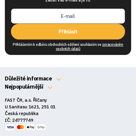
zadat Váš e-mail a je to.
Přihlásit
Přihlášením k odběru obchodních sdělení souhlasím se
zpracováním
osobních údajů
Důležité informace
O nás
Nejpopulárnější
Klávesnice
Kontakty
FAST ČR, a.s. Říčany
Myši
Obchodní podmínky
U Sanitasu 1621, 251 01
Sluchátka
Česká republika
Reklamace a vrácení zboží
IČ: 24777749
Reproduktory
GDPR
Podložky pod myš
Ke stažení