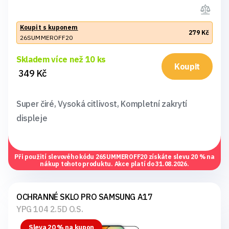
Koupit s kuponem
279 Kč
26SUMMEROFF20
Skladem více než 10 ks
Koupit
349 Kč
Super čiré, Vysoká citlivost, Kompletní zakrytí
displeje
Při použití slevového kódu
26SUMMEROFF20
získáte slevu 20 % na
nákup tohoto produktu. Akce platí do 31.08.2026.
OCHRANNÉ SKLO PRO SAMSUNG A17
YPG 104 2.5D O.S.
Sleva 20 % na kupon