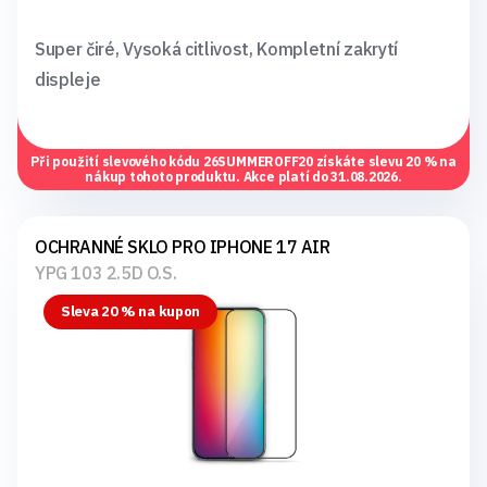
Super čiré, Vysoká citlivost, Kompletní zakrytí
displeje
Při použití slevového kódu
26SUMMEROFF20
získáte slevu 20 % na
nákup tohoto produktu. Akce platí do 31.08.2026.
OCHRANNÉ SKLO PRO IPHONE 17 AIR
YPG 103 2.5D O.S.
Sleva 20 % na kupon