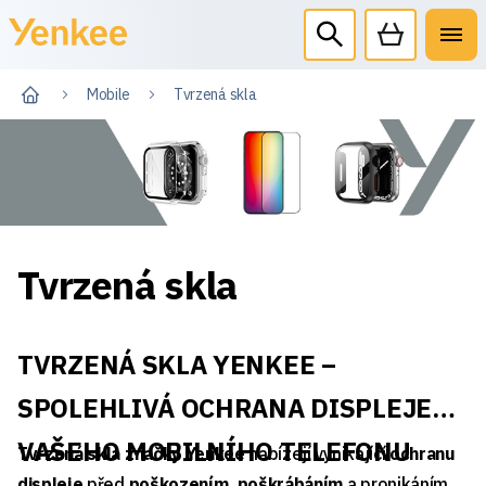
Mobile
Tvrzená skla
Tvrzená skla
TVRZENÁ SKLA YENKEE –
SPOLEHLIVÁ OCHRANA DISPLEJE
VAŠEHO MOBILNÍHO TELEFONU
Tvrzená skla značky Yenkee
nabízejí vynikající
ochranu
displeje
před
poškozením, poškrábáním
a pronikáním