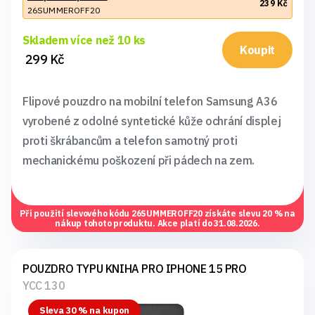
239 Kč
26SUMMEROFF20
Skladem více než 10 ks
Koupit
299 Kč
Flipové pouzdro na mobilní telefon Samsung A36
vyrobené z odolné syntetické kůže ochrání displej
proti škrábancům a telefon samotný proti
mechanickému poškození při pádech na zem.
Při použití slevového kódu
26SUMMEROFF20
získáte slevu 20 % na
nákup tohoto produktu. Akce platí do 31.08.2026.
POUZDRO TYPU KNIHA PRO IPHONE 15 PRO
YCC 130
Sleva 30 % na kupon