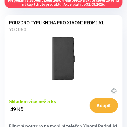
Při použití slevového kódu
26SUMMEROFF20
získáte slevu 20 % na
nákup tohoto produktu. Akce platí do 31.08.2026.
POUZDRO TYPU KNIHA PRO XIAOMI REDMI A1
YCC 050
Skladem více než 5 ks
Koupit
49 Kč
Flipové pouzdro na mobilní telefon Xiaomi Redmi A1