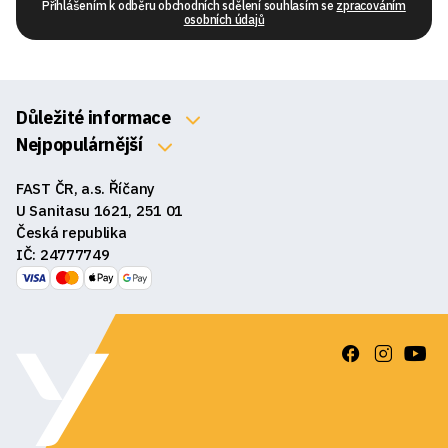
Přihlášením k odběru obchodních sdělení souhlasím se
zpracováním
osobních údajů
Důležité informace
O nás
Nejpopulárnější
Klávesnice
Kontakty
FAST ČR, a.s. Říčany
Myši
Obchodní podmínky
U Sanitasu 1621, 251 01
Sluchátka
Česká republika
Reklamace a vrácení zboží
IČ: 24777749
Reproduktory
GDPR
Podložky pod myš
Ke stažení