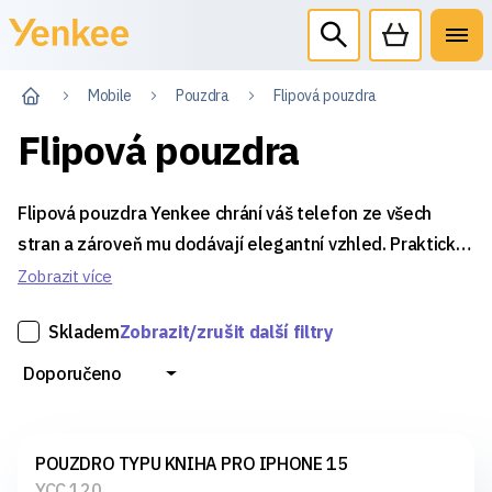
Mobile
Pouzdra
Flipová pouzdra
Flipová pouzdra
Flipová pouzdra Yenkee chrání váš telefon ze všech
stran a zároveň mu dodávají elegantní vzhled. Praktické
otevírání na klip umožňuje snadný přístup k displeji,
Zobrazit více
zatímco odolné materiály zajišťují spolehlivou ochranu
Skladem
Zobrazit/zrušit další filtry
před poškozením.
Doporučeno
POUZDRO TYPU KNIHA PRO IPHONE 15
YCC 120