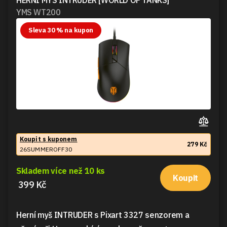
HERNÍ MYŠ INTRUDER [WORLD OF TANKS]
YMS WT200
Sleva 30 % na kupon
Koupit s kuponem
279 Kč
26SUMMEROFF30
Skladem více než 10 ks
Koupit
399 Kč
Herní myš INTRUDER s Pixart 3327 senzorem a