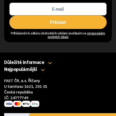
Přihlásit
Přihlášením k odběru obchodních sdělení souhlasím se
zpracováním
osobních údajů
Důležité informace
O nás
Nejpopulárnější
Klávesnice
Kontakty
FAST ČR, a.s. Říčany
Myši
Obchodní podmínky
U Sanitasu 1621, 251 01
Sluchátka
Česká republika
Reklamace a vrácení zboží
IČ: 24777749
Reproduktory
GDPR
Podložky pod myš
Ke stažení