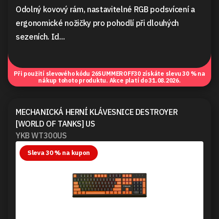
Odolný kovový rám, nastavitelné RGB podsvícení a
ergonomické nožičky pro pohodlí při dlouhých
sezeních. Id...
Při použití slevového kódu
26SUMMEROFF30
získáte slevu 30 % na
nákup tohoto produktu. Akce platí do 31.08.2026.
MECHANICKÁ HERNÍ KLÁVESNICE DESTROYER
[WORLD OF TANKS] US
YKB WT300US
Sleva 30 % na kupon