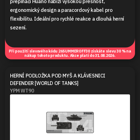
přepínači Huano nabízí vysokou přesnost,
ergonomický design a paracordový kabel pro
flexibilitu. Ideální pro rychlé reakce a dlouhá herní
sezení.
Při použití slevového kódu
26SUMMEROFF30
získáte slevu 30 % na
nákup tohoto produktu. Akce platí do 31.08.2026.
HERNÍ PODLOŽKA POD MYŠ A KLÁVESNICI
DEFENDER [WORLD OF TANKS]
YPM WT90