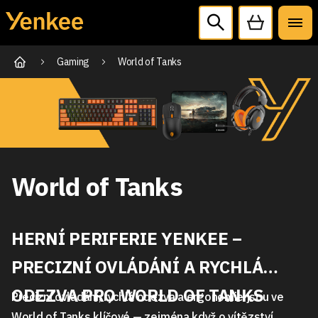
Gaming
World of Tanks
World of Tanks
HERNÍ PERIFERIE YENKEE –
PRECIZNÍ OVLÁDÁNÍ A RYCHLÁ
ODEZVA PRO WORLD OF TANKS
Precizní ovládání, rychlá odezva a ergonomie jsou ve
World of Tanks klíčové — zejména když o vítězství