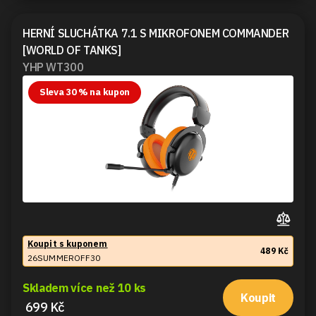
HERNÍ SLUCHÁTKA 7.1 S MIKROFONEM COMMANDER
[WORLD OF TANKS]
YHP WT300
Sleva 30 % na kupon
Koupit s kuponem
489 Kč
26SUMMEROFF30
Skladem více než 10 ks
Koupit
699 Kč