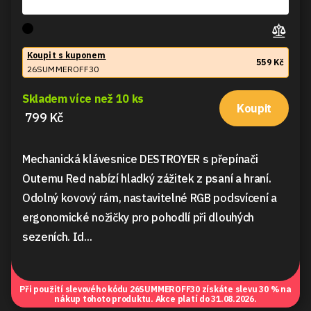
Koupit s kuponem
559 Kč
26SUMMEROFF30
Skladem více než 10 ks
Koupit
799 Kč
Mechanická klávesnice DESTROYER s přepínači
Outemu Red nabízí hladký zážitek z psaní a hraní.
Odolný kovový rám, nastavitelné RGB podsvícení a
ergonomické nožičky pro pohodlí při dlouhých
sezeních. Id...
Při použití slevového kódu
26SUMMEROFF30
získáte slevu 30 % na
nákup tohoto produktu. Akce platí do 31.08.2026.