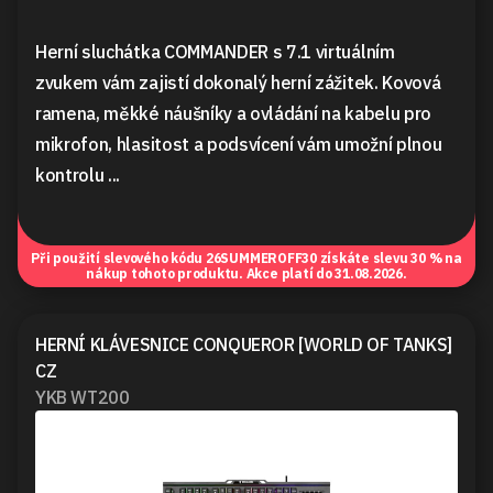
Herní sluchátka COMMANDER s 7.1 virtuálním
zvukem vám zajistí dokonalý herní zážitek. Kovová
ramena, měkké náušníky a ovládání na kabelu pro
mikrofon, hlasitost a podsvícení vám umožní plnou
kontrolu ...
Při použití slevového kódu
26SUMMEROFF30
získáte slevu 30 % na
nákup tohoto produktu. Akce platí do 31.08.2026.
HERNÍ KLÁVESNICE CONQUEROR [WORLD OF TANKS]
CZ
YKB WT200