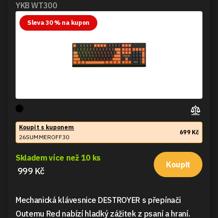
YKB WT300
Sleva 30 % na kupon
Koupit s kuponem
699 Kč
26SUMMEROFF30
Skladem více než 10 ks
Koupit
999 Kč
Mechanická klávesnice DESTROYER s přepínači
Outemu Red nabízí hladký zážitek z psaní a hraní.