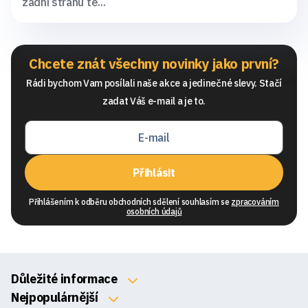
zadní stranu te...
Chcete znát všechny novinky jako první?
Rádi bychom Vam posílali naše akce a jedinečné slevy. Stačí
zadat Váš e-mail a je to.
Přihlásit
Přihlášením k odběru obchodních sdělení souhlasím se
zpracováním
osobních údajů
Důležité informace
O nás
Nejpopulárnější