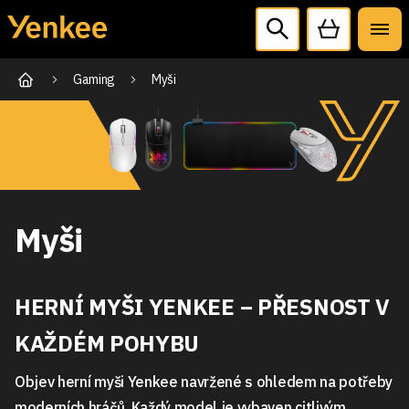
Gaming
Myši
Myši
HERNÍ MYŠI YENKEE – PŘESNOST V
KAŽDÉM POHYBU
Objev herní myši Yenkee navržené s ohledem na potřeby
moderních hráčů. Každý model je vybaven citlivým