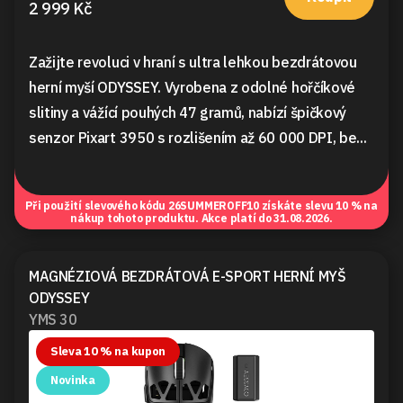
2 999 Kč
Zažijte revoluci v hraní s ultra lehkou bezdrátovou
herní myší ODYSSEY. Vyrobena z odolné hořčíkové
slitiny a vážící pouhých 47 gramů, nabízí špičkový
senzor Pixart 3950 s rozlišením až 60 000 DPI, be...
Při použití slevového kódu
26SUMMEROFF10
získáte slevu 10 % na
nákup tohoto produktu. Akce platí do 31.08.2026.
MAGNÉZIOVÁ BEZDRÁTOVÁ E-SPORT HERNÍ MYŠ
ODYSSEY
YMS 30
Sleva 10 % na kupon
Novinka