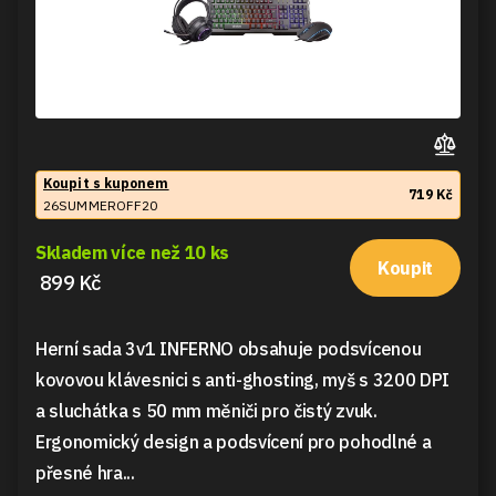
Koupit s kuponem
719 Kč
26SUMMEROFF20
Skladem více než 10 ks
Koupit
899 Kč
Herní sada 3v1 INFERNO obsahuje podsvícenou
kovovou klávesnici s anti-ghosting, myš s 3200 DPI
a sluchátka s 50 mm měniči pro čistý zvuk.
Ergonomický design a podsvícení pro pohodlné a
přesné hra...