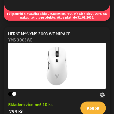
Při použití slevového kódu
26SUMMEROFF20
získáte slevu 20 % na
nákup tohoto produktu. Akce platí do 31.08.2026.
HERNÍ MYŠ YMS 3003 WE MIRAGE
YMS 3003WE
Skladem více než 10 ks
Koupit
799 Kč