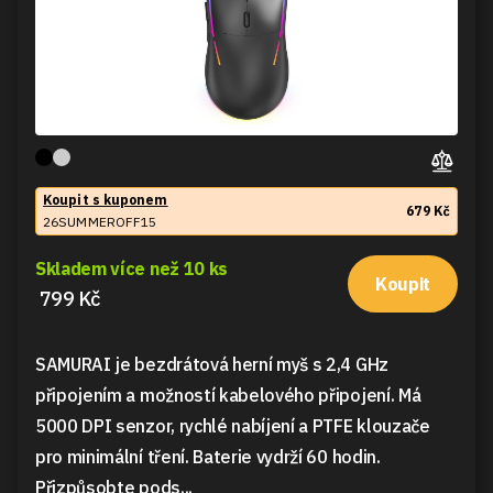
Koupit s kuponem
679 Kč
26SUMMEROFF15
Skladem více než 10 ks
Koupit
799 Kč
SAMURAI je bezdrátová herní myš s 2,4 GHz
připojením a možností kabelového připojení. Má
5000 DPI senzor, rychlé nabíjení a PTFE klouzače
pro minimální tření. Baterie vydrží 60 hodin.
Přizpůsobte pods...