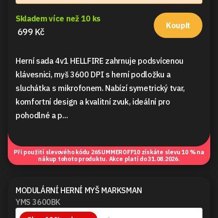
Skladem více než 10 ks
Koupit
699 Kč
Herní sada 4v1 HELLFIRE zahrnuje podsvícenou
klávesnici, myš 3600 DPI s herní podložku a
sluchátka s mikrofonem. Nabízí symetrický tvar,
komfortní design a kvalitní zvuk, ideální pro
pohodlné a p...
Při použití slevového kódu
26SUMMEROFF10
získáte slevu 10 % na
nákup tohoto produktu. Akce platí do 31.08.2026.
MODULÁRNÍ HERNÍ MYŠ MARKSMAN
YMS 3600BK