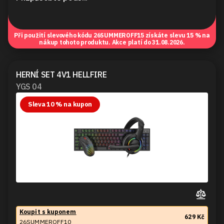
Při použití slevového kódu
26SUMMEROFF15
získáte slevu 15 % na
nákup tohoto produktu. Akce platí do 31.08.2026.
HERNÍ SET 4V1 HELLFIRE
YGS 04
Sleva 10 % na kupon
Koupit s kuponem
629 Kč
26SUMMEROFF10