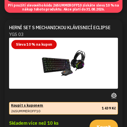
Při použití slevového kódu
26SUMMEROFF10
získáte slevu 10 % na
nákup tohoto produktu. Akce platí do 31.08.2026.
HERNÍ SET S MECHANICKOU KLÁVESNICÍ ECLIPSE
YGS 03
Sleva 10 % na kupon
Koupit s kuponem
1 439 Kč
26SUMMEROFF10
Skladem více než 10 ks
Koupit