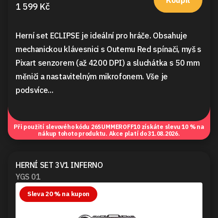
1 599 Kč
Herní set ECLIPSE je ideální pro hráče. Obsahuje
mechanickou klávesnici s Outemu Red spínači, myš s
Pixart senzorem (až 4200 DPI) a sluchátka s 50 mm
měniči a nastavitelným mikrofonem. Vše je
podsvíce...
Při použití slevového kódu
26SUMMEROFF10
získáte slevu 10 % na
nákup tohoto produktu. Akce platí do 31.08.2026.
HERNÍ SET 3V1 INFERNO
YGS 01
Sleva 20 % na kupon