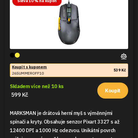
Sleva 10 % na kupon
Koupit s kuponem
539 Kč
26SUMMEROFF10
Skladem více než 10 ks
Koupit
599 Kč
MARKSMAN je drátová herní myš s výměnnými
spínači a kryty. Obsahuje senzor Pixart 3327 s až
12400 DPI a 1000 Hz odezvou. Unikátní povrch