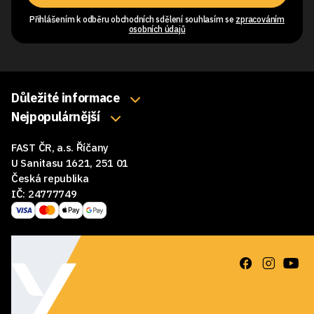
Přihlášením k odběru obchodních sdělení souhlasím se
zpracováním
osobních údajů
Důležité informace
O nás
Nejpopulárnější
Klávesnice
Kontakty
FAST ČR, a.s. Říčany
Myši
Obchodní podmínky
U Sanitasu 1621, 251 01
Sluchátka
Česká republika
Reklamace a vrácení zboží
IČ: 24777749
Reproduktory
GDPR
Podložky pod myš
Ke stažení