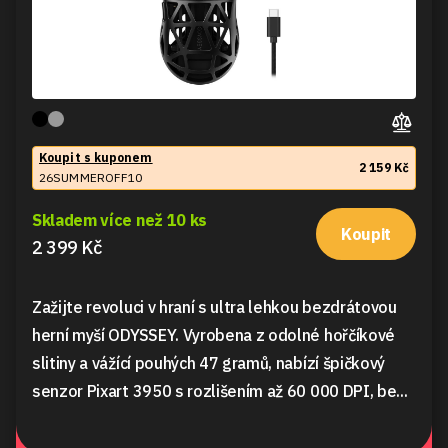
Koupit s kuponem
2 159 Kč
26SUMMEROFF10
Skladem více než 10 ks
Koupit
2 399 Kč
Zažijte revoluci v hraní s ultra lehkou bezdrátovou
herní myší ODYSSEY. Vyrobena z odolné hořčíkové
slitiny a vážící pouhých 47 gramů, nabízí špičkový
senzor Pixart 3950 s rozlišením až 60 000 DPI, be...