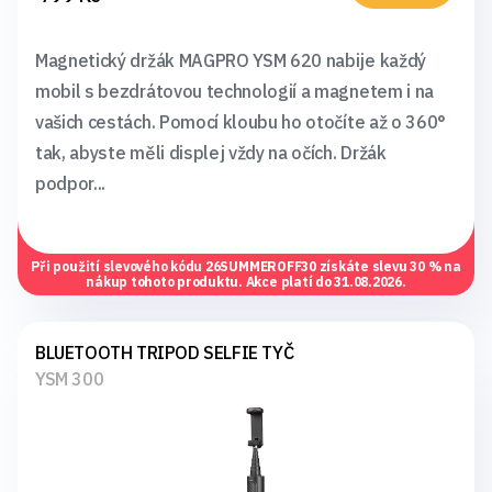
Magnetický držák MAGPRO YSM 620 nabije každý
mobil s bezdrátovou technologií a magnetem i na
vašich cestách. Pomocí kloubu ho otočíte až o 360°
tak, abyste měli displej vždy na očích. Držák
podpor...
Při použití slevového kódu
26SUMMEROFF30
získáte slevu 30 % na
nákup tohoto produktu. Akce platí do 31.08.2026.
BLUETOOTH TRIPOD SELFIE TYČ
YSM 300