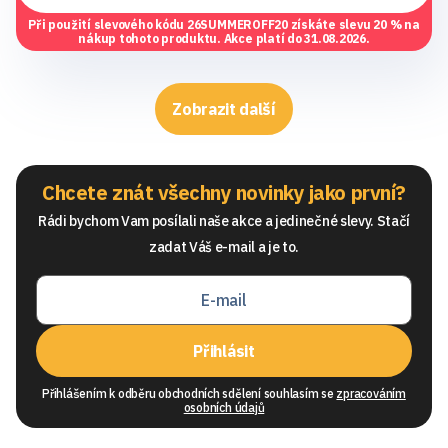
Při použití slevového kódu
26SUMMEROFF20
získáte slevu 20 % na
nákup tohoto produktu. Akce platí do 31.08.2026.
Zobrazit další
Chcete znát všechny novinky jako první?
Rádi bychom Vam posílali naše akce a jedinečné slevy. Stačí
zadat Váš e-mail a je to.
Přihlásit
Přihlášením k odběru obchodních sdělení souhlasím se
zpracováním
osobních údajů