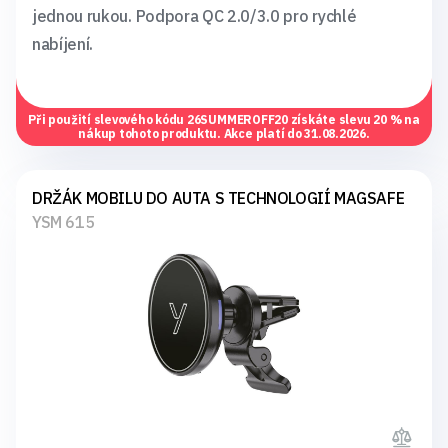
jednou rukou. Podpora QC 2.0/3.0 pro rychlé
nabíjení.
Při použití slevového kódu
26SUMMEROFF20
získáte slevu 20 % na
nákup tohoto produktu. Akce platí do 31.08.2026.
DRŽÁK MOBILU DO AUTA S TECHNOLOGIÍ MAGSAFE
YSM 615