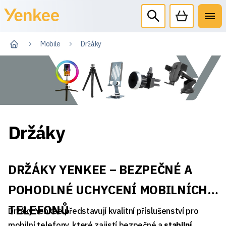
Mobile
Držáky
Držáky
DRŽÁKY YENKEE – BEZPEČNÉ A
POHODLNÉ UCHYCENÍ MOBILNÍCH
TELEFONŮ
Držáky Yenkee představují kvalitní příslušenství pro
mobilní telefony, které zajistí bezpečné a
stabilní