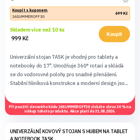
Koupit s kuponem
699 Kč
26SUMMEROFF30
Skladem více než 10 ks
Koupit
999 Kč
Univerzální stojan TASK je vhodný pro tablety a
notebooky do 17". Umožňuje 360° rotaci a skládá
se do vodorovné polohy pro snadné přenášení.
Stabilní hliníková konstrukce a moderní design jso...
Při použití slevového kódu
26SUMMEROFF30
získáte slevu 30 % na
nákup tohoto produktu. Akce platí do 31.08.2026.
UNIVERZÁLNÍ KOVOVÝ STOJAN S HUBEM NA TABLET
A NOTEBOOK TASK