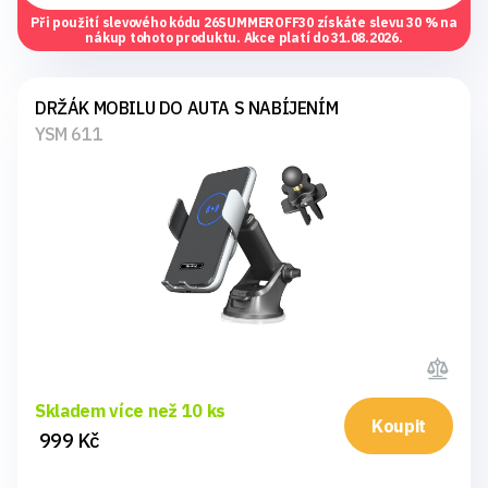
Při použití slevového kódu
26SUMMEROFF30
získáte slevu 30 % na
nákup tohoto produktu. Akce platí do 31.08.2026.
DRŽÁK MOBILU DO AUTA S NABÍJENÍM
YSM 611
Skladem více než 10 ks
Koupit
999 Kč