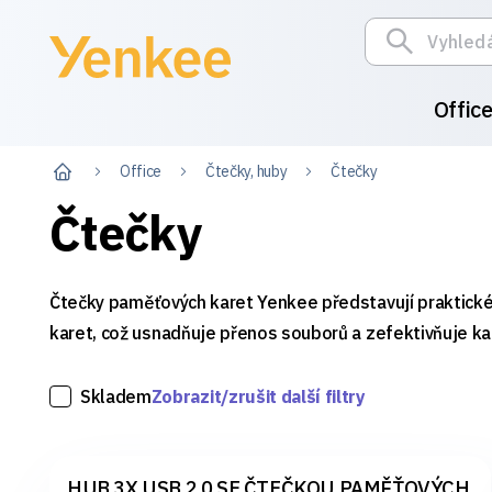
Offic
Office
Čtečky, huby
Čtečky
Čtečky
Čtečky paměťových karet Yenkee představují praktické ř
karet, což usnadňuje přenos souborů a zefektivňuje každ
Skladem
Zobrazit/zrušit další filtry
HUB 3X USB 2.0 SE ČTEČKOU PAMĚŤOVÝCH