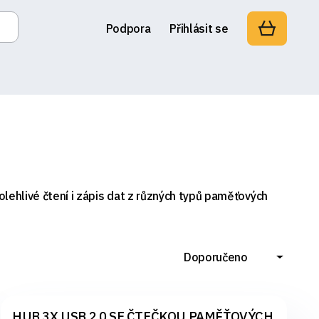
Podpora
Přihlásit se
lehlivé čtení i zápis dat z různých typů paměťových
Doporučeno
HUB 3X USB 2.0 SE ČTEČKOU PAMĚŤOVÝCH