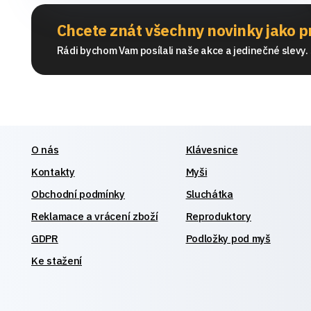
Chcete znát všechny novinky jako p
Rádi bychom Vam posílali naše akce a jedinečné slevy. S
O nás
Klávesnice
Kontakty
Myši
Obchodní podmínky
Sluchátka
Reklamace a vrácení zboží
Reproduktory
GDPR
Podložky pod myš
Ke stažení