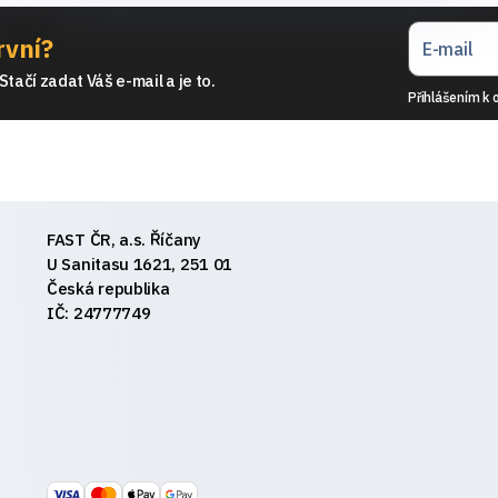
rvní?
tačí zadat Váš e-mail a je to.
Přihlášením k 
FAST ČR, a.s. Říčany
U Sanitasu 1621, 251 01
Česká republika
IČ: 24777749