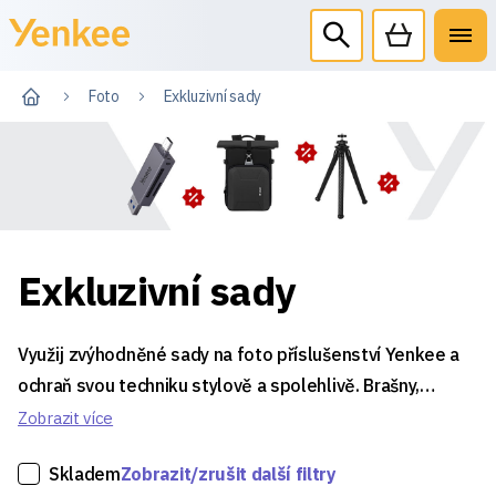
Foto
Exkluzivní sady
Exkluzivní sady
Využij zvýhodněné sady na foto příslušenství Yenkee a
ochraň svou techniku stylově a spolehlivě. Brašny,
batohy, stativy nebo čtečky karet – vše, co potřebuješ
Zobrazit více
pro pohodlné přenášení, bezpečné uložení a
Skladem
Zobrazit/zrušit další filtry
bezproblémovou práci v terénu i doma. Sleduj naše akce