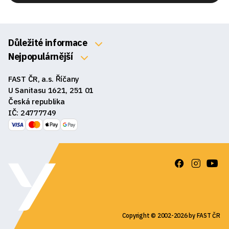
Důležité informace
O nás
Nejpopulárnější
Klávesnice
Kontakty
FAST ČR, a.s. Říčany
Myši
Obchodní podmínky
U Sanitasu 1621, 251 01
Sluchátka
Česká republika
Reklamace a vrácení zboží
IČ: 24777749
Reproduktory
GDPR
Podložky pod myš
Ke stažení
Copyright © 2002-2026 by FAST ČR