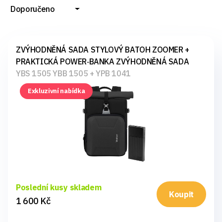
a vyber si kvalitní vybavení za skvělé ceny.
Doporučeno
ZVÝHODNĚNÁ SADA STYLOVÝ BATOH ZOOMER +
PRAKTICKÁ POWER‑BANKA ZVÝHODNĚNÁ SADA
YBS 1505 YBB 1505 + YPB 1041
Exkluzivní nabídka
Poslední kusy skladem
Koupit
1 600 Kč