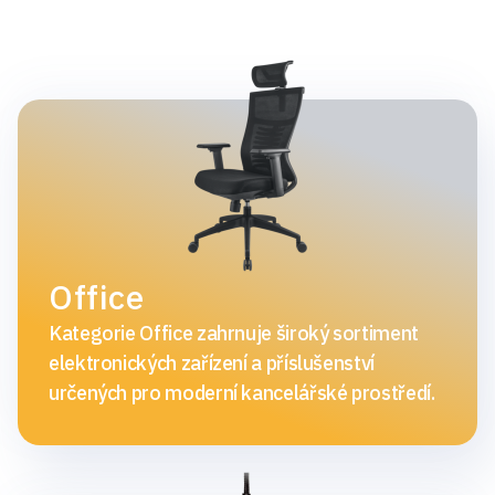
Office
Kategorie Office zahrnuje široký sortiment
elektronických zařízení a příslušenství
určených pro moderní kancelářské prostředí.