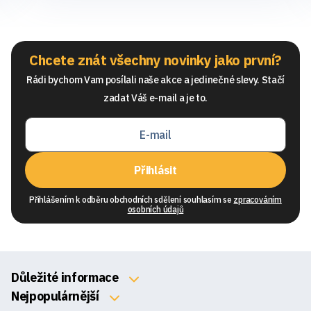
Chcete znát všechny novinky jako první?
Rádi bychom Vam posílali naše akce a jedinečné slevy. Stačí
zadat Váš e-mail a je to.
Přihlásit
Přihlášením k odběru obchodních sdělení souhlasím se
zpracováním
osobních údajů
Důležité informace
O nás
Nejpopulárnější