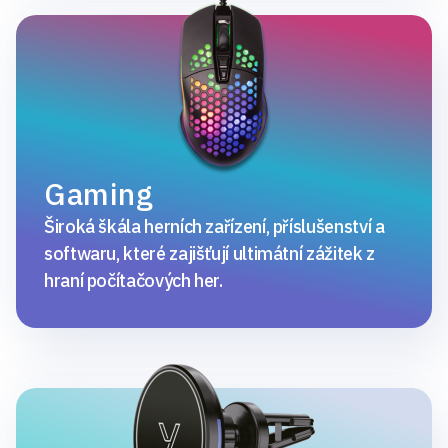
Gaming
Široká škála herních zařízení, příslušenství a
softwaru, které zajišťují ultimátní zážitek z
hraní počítačových her.