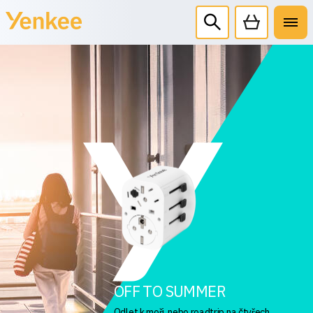
OFF TO SUMMER
Odlet k moři, nebo roadtrip na čtyřech