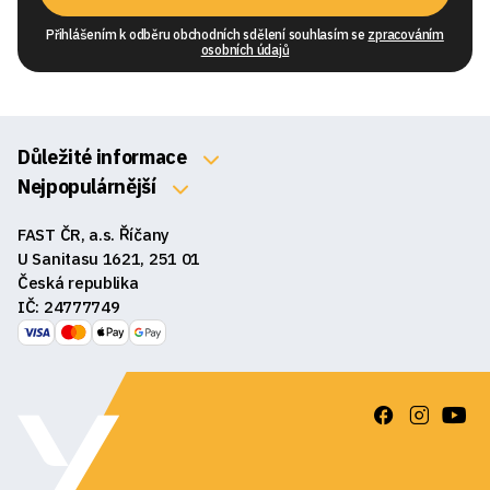
Přihlášením k odběru obchodních sdělení souhlasím se
zpracováním
osobních údajů
Důležité informace
O nás
Nejpopulárnější
Klávesnice
Kontakty
FAST ČR, a.s. Říčany
Myši
Obchodní podmínky
U Sanitasu 1621, 251 01
Sluchátka
Česká republika
Reklamace a vrácení zboží
IČ: 24777749
Reproduktory
GDPR
Podložky pod myš
Ke stažení