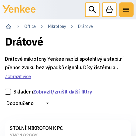
Office
Mikrofony
Drátové
Drátové
Drátové mikrofony Yenkee nabízí spolehlivý a stabilní
přenos zvuku bez výpadků signálu. Díky čistému a
přirozenému zvuku jsou ideální pro nahrávání,
Zobrazit více
streamování, online hovory či prezentace. Pevná
Skladem
Zobrazit/zrušit další filtry
konstrukce a snadné zapojení zajišťují praktické a
kvalitní řešení pro každodenní využití.
Doporučeno
STOLNÍ MIKROFON K PC
YMC 1020GY