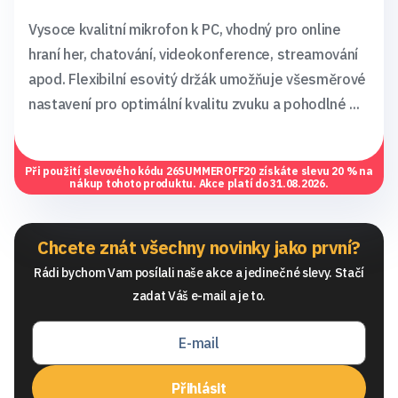
Vysoce kvalitní mikrofon k PC, vhodný pro online
hraní her, chatování, videokonference, streamování
apod. Flexibilní esovitý držák umožňuje všesměrové
nastavení pro optimální kvalitu zvuku a pohodlné ...
Při použití slevového kódu
26SUMMEROFF20
získáte slevu 20 % na
nákup tohoto produktu. Akce platí do 31.08.2026.
Chcete znát všechny novinky jako první?
Rádi bychom Vam posílali naše akce a jedinečné slevy. Stačí
zadat Váš e-mail a je to.
Přihlásit