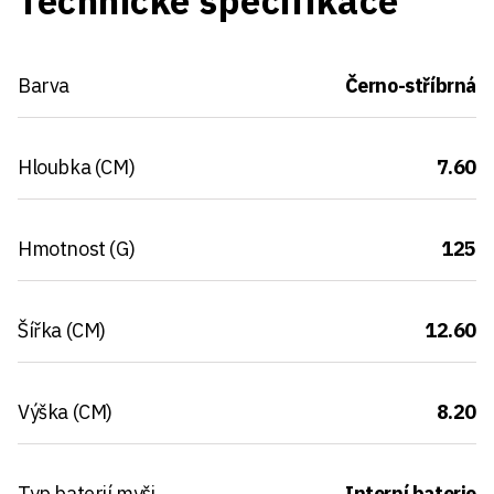
Technické specifikace
Barva
Černo-stříbrná
Hloubka (CM)
7.60
Hmotnost (G)
125
Šířka (CM)
12.60
Výška (CM)
8.20
Typ baterií myši
Interní baterie