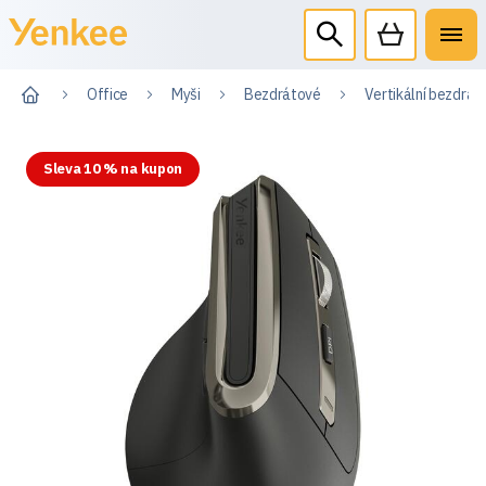
Office
Myši
Bezdrátové
Vertikální bezdrá
Sleva 10 % na kupon