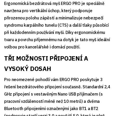
Ergonomická bezdrátová myš ERGO PRO je speciálně
navržena pro vertikální úchop, který podporuje
přirozenou polohu zápěstí a minimalizuje nebezpečí
syndromu karpálního tunelu (CTS) a další tlaky působící
při každodenním používání myši. Díky ergonomickému
tvaru a povrchu příjemnému na dotyk je tato myš ideální
volbou pro kancelářské i domácí použití.
TŘI MOŽNOSTI PŘIPOJENÍ A
VYSOKÝ DOSAH
Pro neomezené pohodlí vám ERGO PRO poskytuje 3
řešení bezdrátového připojení současně. Standardní 2,4
GHz připojení s vestavěným Nano USB přijímačem (s
pracovní vzdáleností méně než 10 metrů) a dvěma
Bluetooth připojeními označenými jako BT1 a BT2
(podporuje starší verzi 3.0 a novější 5.0, která je plně