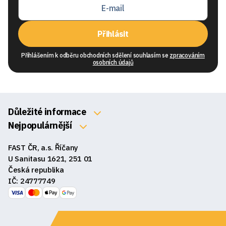
Přihlásit
Přihlášením k odběru obchodních sdělení souhlasím se
zpracováním
osobních údajů
Důležité informace
O nás
Nejpopulárnější
Klávesnice
Kontakty
FAST ČR, a.s. Říčany
Myši
Obchodní podmínky
U Sanitasu 1621, 251 01
Sluchátka
Česká republika
Reklamace a vrácení zboží
IČ: 24777749
Reproduktory
GDPR
Podložky pod myš
Ke stažení