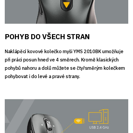
POHYB DO VŠECH STRAN
Naklápěcí kovové kolečko myši YMS 2010BK umožňuje
při práci posun hned ve 4 směrech. Kromě klasických
pohybů nahoru a dolů můžete se čtyřsměrým kolečkem
pohybovat i do levé a pravé strany.