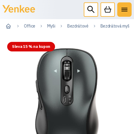
Office
Myši
Bezdrátové
Bezdrátová myš s
Sleva 15 % na kupon