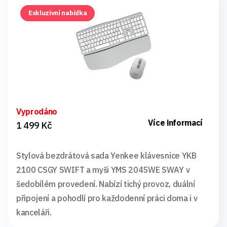
Exkluzivní nabídka
Vyprodáno
Více informací
1 499 Kč
Stylová bezdrátová sada Yenkee klávesnice YKB
2100 CSGY SWIFT a myši YMS 2045WE SWAY v
šedobílém provedení. Nabízí tichý provoz, duální
připojení a pohodlí pro každodenní práci doma i v
kanceláři.