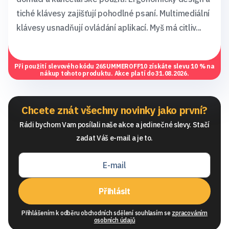
tiché klávesy zajišťují pohodlné psaní. Multimediální
klávesy usnadňují ovládání aplikací. Myš má citliv...
Při použití slevového kódu
26SUMMEROFF10
získáte slevu 10 % na
nákup tohoto produktu. Akce platí do 31.08.2026.
Chcete znát všechny novinky jako první?
Rádi bychom Vam posílali naše akce a jedinečné slevy. Stačí
zadat Váš e-mail a je to.
Přihlásit
Přihlášením k odběru obchodních sdělení souhlasím se
zpracováním
osobních údajů