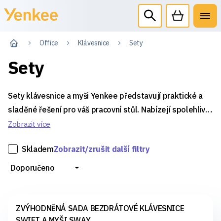
Office
Klávesnice
Sety
Sety
Sety klávesnice a myši Yenkee představují praktické a
sladěné řešení pro váš pracovní stůl. Nabízejí spolehlivý
výkon, jednotný design a pohodlné ovládání v jednom
Zobrazit více
balení – ať už preferujete drátové nebo bezdrátové
Skladem
Zobrazit/zrušit další filtry
připojení.
Doporučeno
ZVÝHODNĚNÁ SADA BEZDRÁTOVÉ KLÁVESNICE
SWIFT A MYŠI SWAY