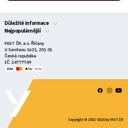
Důležité informace
O nás
Nejpopulárnější
Klávesnice
Kontakty
FAST ČR, a.s. Říčany
Myši
Obchodní podmínky
U Sanitasu 1621, 251 01
Sluchátka
Česká republika
Reklamace a vrácení zboží
IČ: 24777749
Reproduktory
GDPR
Podložky pod myš
Ke stažení
Copyright © 2002-2026 by FAST ČR