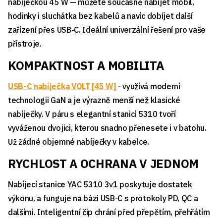
nabíječkou 45 W — můžete současně nabíjet mobil,
hodinky i sluchátka bez kabelů a navíc dobíjet další
zařízení přes USB-C. Ideální univerzální řešení pro vaše
přístroje.
KOMPAKTNOST A MOBILITA
USB-C nabíječka VOLT [45 W]
- využívá moderní
technologii GaN a je výrazně menší než klasické
nabíječky. V páru s elegantní stanicí 5310 tvoří
vyváženou dvojici, kterou snadno přenesete i v batohu.
Už žádné objemné nabíječky v kabelce.
RYCHLOST A OCHRANA V JEDNOM
Nabíjecí stanice YAC 5310 3v1 poskytuje dostatek
výkonu, a funguje na bázi USB-C s protokoly PD, QC a
dalšími. Inteligentní čip chrání před přepětím, přehřátím