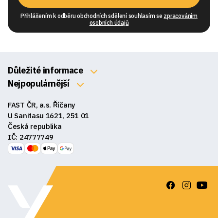
Přihlášením k odběru obchodních sdělení souhlasím se
zpracováním
osobních údajů
Důležité informace
O nás
Nejpopulárnější
Klávesnice
Kontakty
FAST ČR, a.s. Říčany
Myši
Obchodní podmínky
U Sanitasu 1621, 251 01
Sluchátka
Česká republika
Reklamace a vrácení zboží
IČ: 24777749
Reproduktory
GDPR
Podložky pod myš
Ke stažení