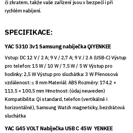
či zkratem, takže vaše zařízení jsou v bezpečí i při
rychlém nabíjení.
SPECIFIKACE:
YAC 5310 3v1 Samsung nabíječka QiYENKEE
Vstup: DC 12 V / 2 A; 9 V / 2,7 A; 9 V / 2 A (USB-C) Výstup
pro telefon: 15 W / 10 W / 7,5 W / 5 W Výstup pro
hodinky: 2,5 W Výstup pro sluchátka: 3 W Přenosová
vzdálenost: ≤ 8 mm Materiál: ABS Rozměry: 174,2 ×
113,5 × 100,5 mm Hmotnost: (údaj neuveden)
Kompatibilita: Qi standard, telefon (vertikálně i
horizontálně), Samsung Watch magneticky, bezdrátová
sluchátka
YAC G45 VOLT Nabíječka USB C 45W YENKEE