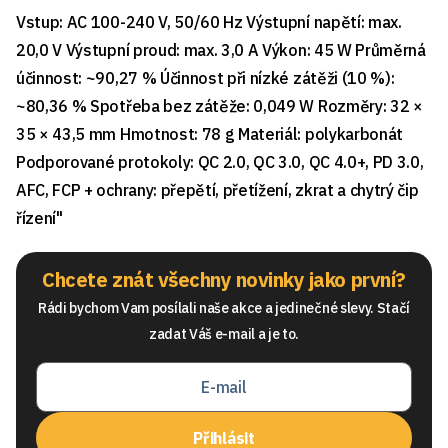
Vstup: AC 100-240 V, 50/60 Hz Výstupní napětí: max.
20,0 V Výstupní proud: max. 3,0 A Výkon: 45 W Průměrná
účinnost: ~90,27 % Účinnost při nízké zátěži (10 %):
~80,36 % Spotřeba bez zátěže: 0,049 W Rozměry: 32 ×
35 × 43,5 mm Hmotnost: 78 g Materiál: polykarbonát
Podporované protokoly: QC 2.0, QC 3.0, QC 4.0+, PD 3.0,
AFC, FCP + ochrany: přepětí, přetížení, zkrat a chytrý čip
řízení"
Chcete znát všechny novinky jako první?
Rádi bychom Vam posílali naše akce a jedinečné slevy. Stačí
zadat Váš e-mail a je to.
Přihlásit