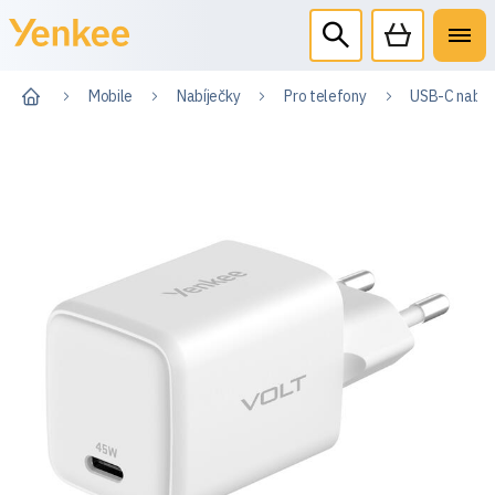
Mobile
Nabíječky
Pro telefony
USB-C nabíj