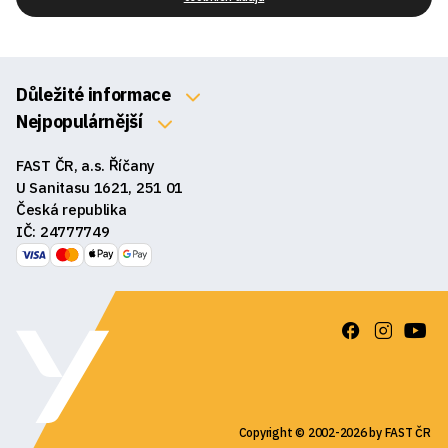
Důležité informace
O nás
Nejpopulárnější
Klávesnice
Kontakty
FAST ČR, a.s. Říčany
Myši
Obchodní podmínky
U Sanitasu 1621, 251 01
Sluchátka
Česká republika
Reklamace a vrácení zboží
IČ: 24777749
Reproduktory
GDPR
Podložky pod myš
Ke stažení
Copyright © 2002-2026 by FAST ČR