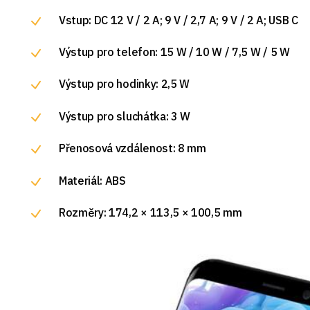
Vstup: DC 12 V / 2 A; 9 V / 2,7 A; 9 V / 2 A; USB C
Výstup pro telefon: 15 W / 10 W / 7,5 W / 5 W
Výstup pro hodinky: 2,5 W
Výstup pro sluchátka: 3 W
Přenosová vzdálenost: 8 mm
Materiál: ABS
Rozměry: 174,2 × 113,5 × 100,5 mm