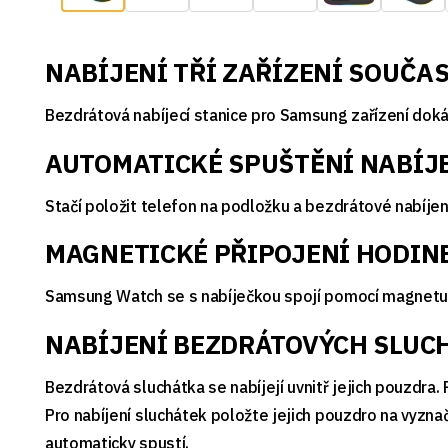
NABÍJENÍ TŘÍ ZAŘÍZENÍ SOUČA
Bezdrátová nabíjecí stanice pro Samsung zařízení doká
AUTOMATICKÉ SPUŠTĚNÍ NABÍJ
Stačí položit telefon na podložku a bezdrátové nabíjení
MAGNETICKÉ PŘIPOJENÍ HODIN
Samsung Watch se s nabíječkou spojí pomocí magnetu a
NABÍJENÍ BEZDRÁTOVÝCH SLUC
Bezdrátová sluchátka se nabíjejí uvnitř jejich pouzdra
Pro nabíjení sluchátek položte jejich pouzdro na vyzna
automaticky spustí.