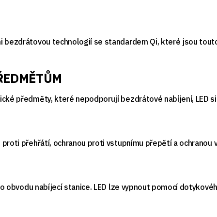
i bezdrátovou technologií se standardem Qi, které jsou touto
ŘEDMĚTŮM
cké předměty, které nepodporují bezdrátové nabíjení, LED sig
 proti přehřátí, ochranou proti vstupnímu přepětí a ochrano
 po obvodu nabíjecí stanice. LED lze vypnout pomocí dotykovéh