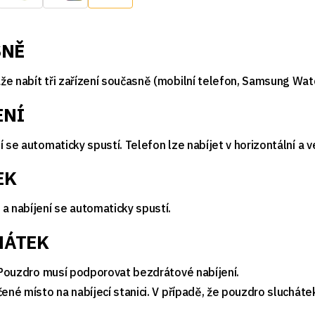
SNĚ
že nabít tři zařízení současně (mobilní telefon, Samsung Wat
ENÍ
 se automaticky spustí. Telefon lze nabíjet v horizontální a ve
EK
 nabíjení se automaticky spustí.
HÁTEK
. Pouzdro musí podporovat bezdrátové nabíjení.
čené místo na nabíjecí stanici. V případě, že pouzdro sluchát