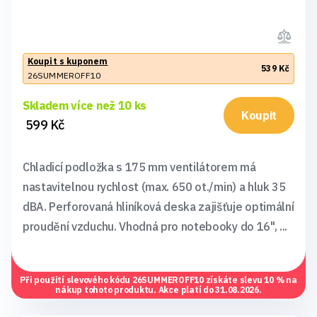
Koupit s kuponem
539 Kč
26SUMMEROFF10
Skladem více než 10 ks
Koupit
599 Kč
Chladicí podložka s 175 mm ventilátorem má
nastavitelnou rychlost (max. 650 ot./min) a hluk 35
dBA. Perforovaná hliníková deska zajišťuje optimální
proudění vzduchu. Vhodná pro notebooky do 16", ...
Při použití slevového kódu
26SUMMEROFF10
získáte slevu 10 % na
nákup tohoto produktu. Akce platí do 31.08.2026.