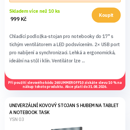
Skladem více než 10 ks
Koupit
999 Kč
Chladící podložka-stojan pro notebooky do 17" s
tichým ventilátorem a LED podsvícením. 2× USB port
pro nabíjení a synchronizaci. Lehká a ergonomická,
ideální na stůl i klín. Ventilátor lze ...
Při použití slevového kódu
26SUMMEROFF10
získáte slevu 10 % na
nákup tohoto produktu. Akce platí do 31.08.2026.
UNIVERZÁLNÍ KOVOVÝ STOJAN S HUBEM NA TABLET
A NOTEBOOK TASK
YSN 03