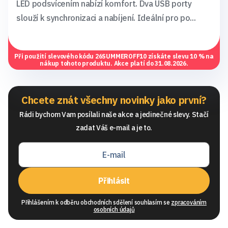
LED podsvícením nabízí komfort. Dva USB porty
slouží k synchronizaci a nabíjení. Ideální pro po...
Při použití slevového kódu
26SUMMEROFF10
získáte slevu 10 % na
nákup tohoto produktu. Akce platí do 31.08.2026.
Chcete znát všechny novinky jako první?
Rádi bychom Vam posílali naše akce a jedinečné slevy. Stačí
zadat Váš e-mail a je to.
Přihlásit
Přihlášením k odběru obchodních sdělení souhlasím se
zpracováním
osobních údajů