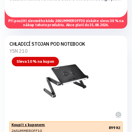
Při použití slevového kódu
26SUMMEROFF30
získáte slevu 30 % na
nákup tohoto produktu. Akce platí do 31.08.2026.
CHLADICÍ STOJAN POD NOTEBOOK
YSN 210
Sleva 10 % na kupon
Koupit s kuponem
899 Kč
26SUMMEROFF10