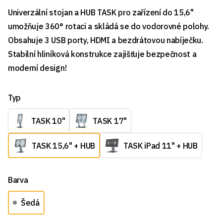
Univerzální stojan a HUB TASK pro zařízení do 15,6"
umožňuje 360° rotaci a skládá se do vodorovné polohy.
Obsahuje 3 USB porty, HDMI a bezdrátovou nabíječku.
Stabilní hliníková konstrukce zajišťuje bezpečnost a
moderní design!
Typ
TASK 10"
TASK 17"
TASK 15,6" + HUB
TASK iPad 11" + HUB
Barva
Šedá