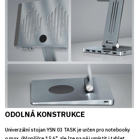
ODOLNÁ KONSTRUKCE
Univerzální stojan YSN 03 TASK je určen pro notebooky
o max. úhlopříčce 15,6", ale lze na něj umístit i tablet.