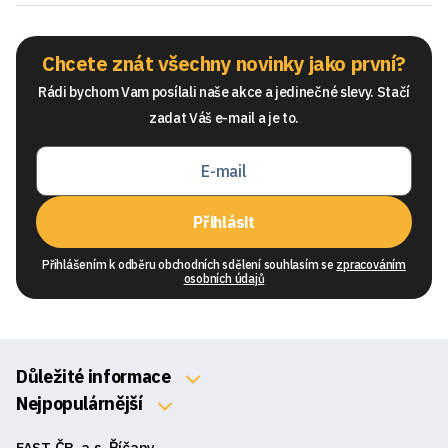
Chcete znát všechny novinky jako první?
Rádi bychom Vam posílali naše akce a jedinečné slevy. Stačí
zadat Váš e-mail a je to.
Přihlásit
Přihlášením k odběru obchodních sdělení souhlasím se
zpracováním
osobních údajů
Důležité informace
O nás
Nejpopulárnější
Klávesnice
Kontakty
FAST ČR, a.s. Říčany