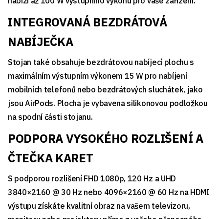
nabízí až 100 W výstupního výkonu pro vaše zařízení.
INTEGROVANÁ BEZDRÁTOVÁ
NABÍJEČKA
Stojan také obsahuje bezdrátovou nabíjecí plochu s
maximálním výstupním výkonem 15 W pro nabíjení
mobilních telefonů nebo bezdrátových sluchátek, jako
jsou AirPods. Plocha je vybavena silikonovou podložkou
na spodní části stojanu.
PODPORA VYSOKÉHO ROZLIŠENÍ A
ČTEČKA KARET
S podporou rozlišení FHD 1080p, 120 Hz a UHD
3840×2160 @ 30 Hz nebo 4096×2160 @ 60 Hz na HDMI
výstupu získáte kvalitní obraz na vašem televizoru,