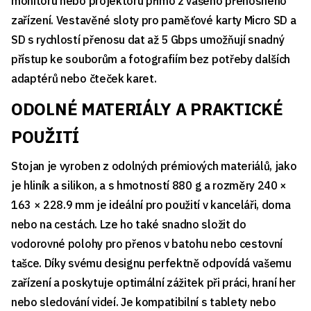
monitoru nebo projektoru přímo z vašeho přenosného
zařízení. Vestavěné sloty pro paměťové karty Micro SD a
SD s rychlostí přenosu dat až 5 Gbps umožňují snadný
přístup ke souborům a fotografiím bez potřeby dalších
adaptérů nebo čteček karet.
ODOLNÉ MATERIÁLY A PRAKTICKÉ
POUŽITÍ
Stojan je vyroben z odolných prémiových materiálů, jako
je hliník a silikon, a s hmotností 880 g a rozměry 240 ×
163 × 228.9 mm je ideální pro použití v kanceláři, doma
nebo na cestách. Lze ho také snadno složit do
vodorovné polohy pro přenos v batohu nebo cestovní
tašce. Díky svému designu perfektně odpovídá vašemu
zařízení a poskytuje optimální zážitek při práci, hraní her
nebo sledování videí. Je kompatibilní s tablety nebo