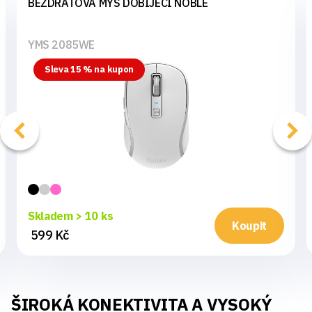
BEZDRÁTOVÁ MYŠ DOBÍJECÍ NOBLE
YMS 2085WE
Sleva 15 % na kupon
Skladem > 10 ks
Koupit
599 Kč
ŠIROKÁ KONEKTIVITA A VYSOKÝ