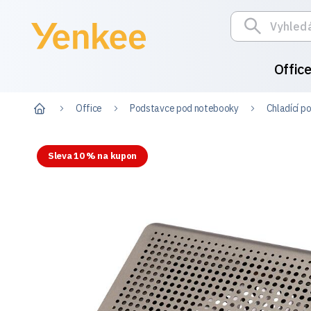
Offic
Office
Podstavce pod notebooky
Chladící p
Sleva 10 % na kupon