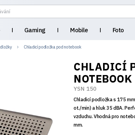
e
Gaming
Mobile
Foto
odložky
Chladicí podložka pod notebook
CHLADICÍ 
NOTEBOOK
YSN 150
Chladicí podložka s 175 mm
ot./min) a hluk 35 dBA. Per
vzduchu. Vhodná pro notebo
mm.