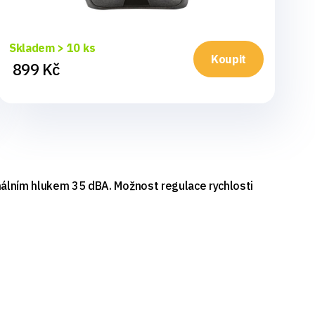
Skladem > 10 ks
Sk
Koupit
899 Kč
5
imálním hlukem 35 dBA. Možnost regulace rychlosti