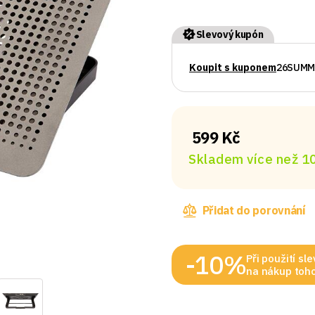
Slevový kupón
Koupit s kuponem
26SUMM
599 Kč
Skladem více než 10
Přidat do porovnání
-10%
Při použití s
na nákup toho