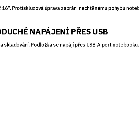
ž 16". Protiskluzová úprava zabrání nechtěnému pohybu noteb
ODUCHÉ NAPÁJENÍ PŘES USB
 a skladování. Podložka se napájí přes USB-A port notebooku.