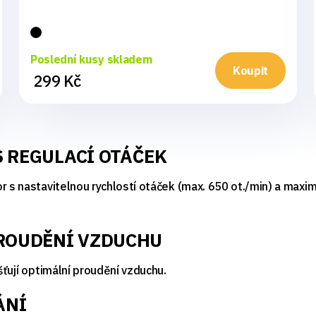
Poslední kusy skladem
Koupit
299 Kč
S REGULACÍ OTÁČEK
or s nastavitelnou rychlostí otáček (max. 650 ot./min) a max
PROUDĚNÍ VZDUCHU
šťují optimální proudění vzduchu.
ÁNÍ