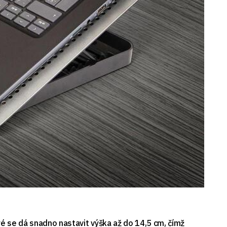
é se dá snadno nastavit výška až do 14,5 cm, čímž