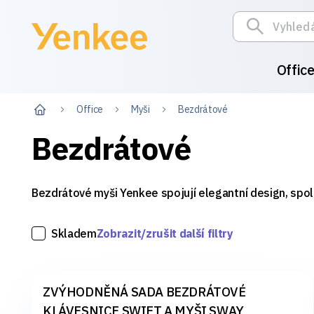
Offic
Office
Myši
Bezdrátové
Bezdrátové
Bezdrátové myši Yenkee spojují elegantní design, spole
Skladem
Zobrazit/zrušit další filtry
ZVÝHODNĚNÁ SADA BEZDRÁTOVÉ
KLÁVESNICE SWIFT A MYŠI SWAY