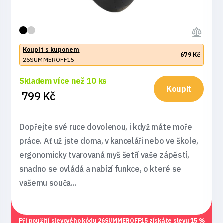
Koupit s kuponem
679 Kč
26SUMMEROFF15
Skladem více než 10 ks
Koupit
799 Kč
Dopřejte své ruce dovolenou, i když máte moře
práce. Ať už jste doma, v kanceláři nebo ve škole,
ergonomicky tvarovaná myš šetří vaše zápěstí,
snadno se ovládá a nabízí funkce, o které se
vašemu souča...
Při použití slevového kódu
26SUMMEROFF15
získáte slevu 15 %