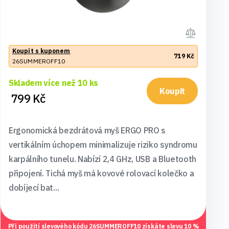
Koupit s kuponem
719 Kč
26SUMMEROFF10
Skladem více než 10 ks
Koupit
799 Kč
Ergonomická bezdrátová myš ERGO PRO s
vertikálním úchopem minimalizuje riziko syndromu
karpálního tunelu. Nabízí 2,4 GHz, USB a Bluetooth
připojení. Tichá myš má kovové rolovací kolečko a
dobíjecí bat...
Při použití slevového kódu
26SUMMEROFF10
získáte slevu 10 %