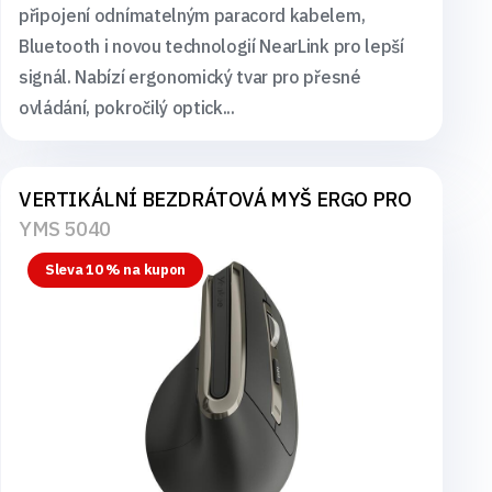
připojení odnímatelným paracord kabelem,
Bluetooth i novou technologií NearLink pro lepší
signál. Nabízí ergonomický tvar pro přesné
ovládání, pokročilý optick...
VERTIKÁLNÍ BEZDRÁTOVÁ MYŠ ERGO PRO
YMS 5040
Sleva 10 % na kupon