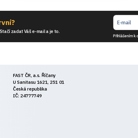
rvní?
tačí zadat Váš e-mail a je to.
Přihlášením k 
FAST ČR, a.s. Říčany
U Sanitasu 1621, 251 01
Česká republika
IČ: 24777749