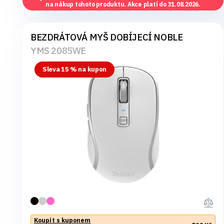
na nákup tohoto produktu. Akce platí do 31.08.2026.
BEZDRÁTOVÁ MYŠ DOBÍJECÍ NOBLE
YMS 2085WE
Sleva 15 % na kupon
Koupit s kuponem