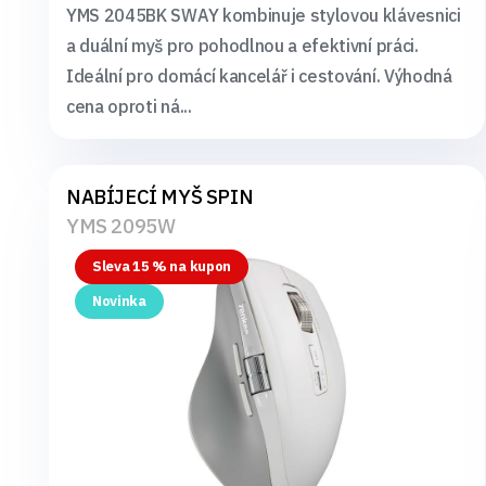
YMS 2045BK SWAY kombinuje stylovou klávesnici
a duální myš pro pohodlnou a efektivní práci.
Ideální pro domácí kancelář i cestování. Výhodná
cena oproti ná...
NABÍJECÍ MYŠ SPIN
YMS 2095W
Sleva 15 % na kupon
Novinka