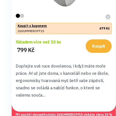
Koupit s kuponem
679 Kč
26SUMMEROFF15
Skladem více než 10 ks
Koupit
799 Kč
Dopřejte své ruce dovolenou, i když máte moře
práce. Ať už jste doma, v kanceláři nebo ve škole,
ergonomicky tvarovaná myš šetří vaše zápěstí,
snadno se ovládá a nabízí funkce, o které se
vašemu souča...
Při použití slevového kódu
26SUMMEROFF15
získáte slevu 15 %