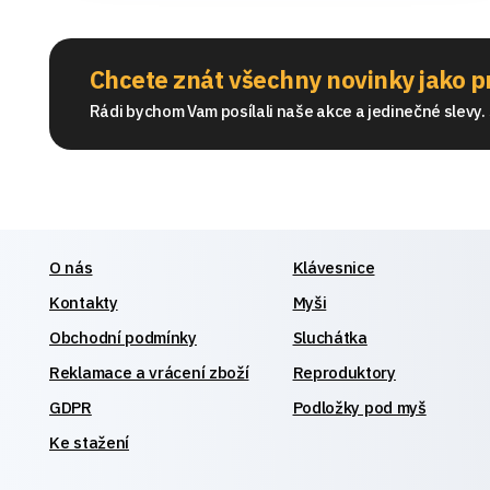
Chcete znát všechny novinky jako p
Rádi bychom Vam posílali naše akce a jedinečné slevy. S
O nás
Klávesnice
Kontakty
Myši
Obchodní podmínky
Sluchátka
Reklamace a vrácení zboží
Reproduktory
GDPR
Podložky pod myš
Ke stažení