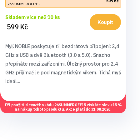
509 Kč
26SUMMEROFF15
Skladem více než 10 ks
Koupit
599 Kč
Myš NOBLE poskytuje tři bezdrátová připojení: 2,4
GHz s USB a dvě Bluetooth (3.0 a 5.0). Snadno
přepínáte mezi zařízeními. Úložný prostor pro 2,4
GHz přijímač je pod magnetickým víkem. Tichá myš
ideál...
Při použití slevového kódu
26SUMMEROFF15
získáte slevu 15 %
na nákup tohoto produktu. Akce platí do 31.08.2026.