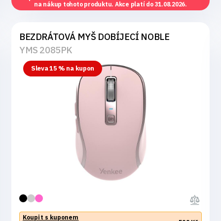
na nákup tohoto produktu. Akce platí do 31.08.2026.
BEZDRÁTOVÁ MYŠ DOBÍJECÍ NOBLE
YMS 2085PK
Sleva 15 % na kupon
Koupit s kuponem