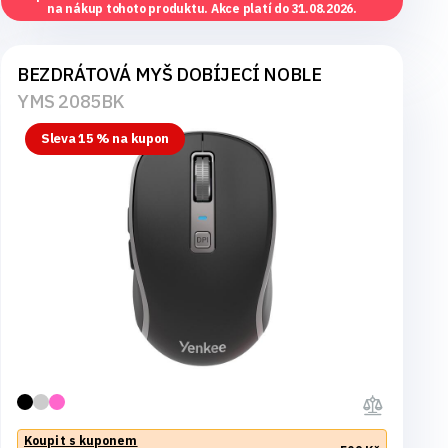
na nákup tohoto produktu. Akce platí do 31.08.2026.
BEZDRÁTOVÁ MYŠ DOBÍJECÍ NOBLE
YMS 2085BK
Sleva 15 % na kupon
Koupit s kuponem