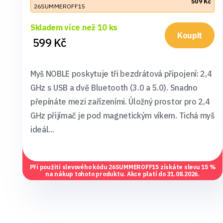
509 Kč
26SUMMEROFF15
Skladem více než 10 ks
Koupit
599 Kč
Myš NOBLE poskytuje tři bezdrátová připojení: 2,4
GHz s USB a dvě Bluetooth (3.0 a 5.0). Snadno
přepínáte mezi zařízeními. Úložný prostor pro 2,4
GHz přijímač je pod magnetickým víkem. Tichá myš
ideál...
Při použití slevového kódu
26SUMMEROFF15
získáte slevu 15 %
na nákup tohoto produktu. Akce platí do 31.08.2026.