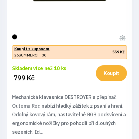
Koupit s kuponem
559 Kč
26SUMMEROFF30
Skladem více než 10 ks
Koupit
799 Kč
Mechanická klávesnice DESTROYER s přepínači
Outemu Red nabízí hladký zážitek z psaní a hraní.
Odolný kovový rám, nastavitelné RGB podsvícení a
ergonomické nožičky pro pohodlí při dlouhých
sezeních. Id...