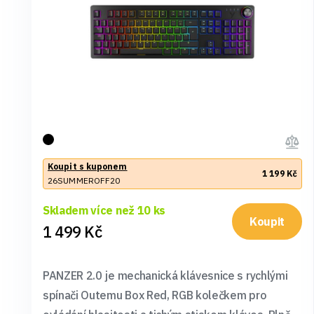
Koupit s kuponem
1 199 Kč
26SUMMEROFF20
Skladem více než 10 ks
Koupit
1 499 Kč
PANZER 2.0 je mechanická klávesnice s rychlými
spínači Outemu Box Red, RGB kolečkem pro