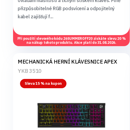
ovládání hlasitosti a tichým stiskem kláves. Plně
přizpůsobitelné RGB podsvícení a odpojitelný
kabel zajišťují f...
Při použití slevového kódu
26SUMMEROFF20
získáte slevu 20 %
na nákup tohoto produktu. Akce platí do 31.08.2026.
MECHANICKÁ HERNÍ KLÁVESNICE APEX
YKB 3510
Sleva 15 % na kupon