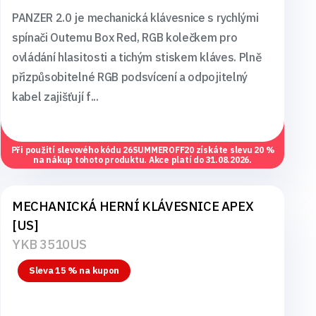
PANZER 2.0 je mechanická klávesnice s rychlými
spínači Outemu Box Red, RGB kolečkem pro
ovládání hlasitosti a tichým stiskem kláves. Plně
přizpůsobitelné RGB podsvícení a odpojitelný
kabel zajišťují f...
Při použití slevového kódu
26SUMMEROFF20
získáte slevu 20 %
na nákup tohoto produktu. Akce platí do 31.08.2026.
MECHANICKÁ HERNÍ KLÁVESNICE APEX
[US]
YKB 3510US
Sleva 15 % na kupon