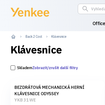
Offic
Back 2 Cool
Klávesnice
Klávesnice
Skladem
Zobrazit/zrušit další filtry
BEZDRÁTOVÁ MECHANICKÁ HERNÍ
KLÁVESNICE ODYSSEY
YKB 31 WE