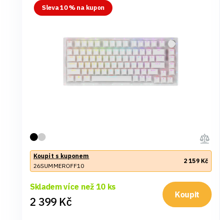
Sleva 10 % na kupon
Koupit s kuponem
2 159 Kč
26SUMMEROFF10
Skladem více než 10 ks
Koupit
2 399 Kč