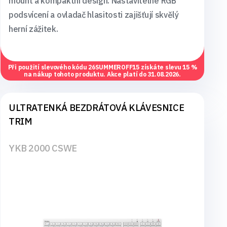
mount a kompaktní design. Nastavitelné RGB
podsvícení a ovladač hlasitosti zajišťují skvělý
herní zážitek.
Při použití slevového kódu
26SUMMEROFF15
získáte slevu 15 %
na nákup tohoto produktu. Akce platí do 31.08.2026.
ULTRATENKÁ BEZDRÁTOVÁ KLÁVESNICE
TRIM
YKB 2000 CSWE