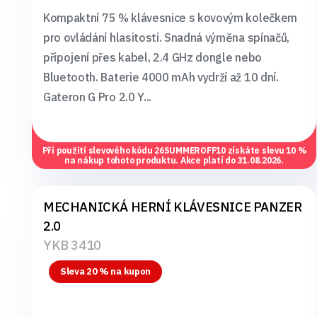
Kompaktní 75 % klávesnice s kovovým kolečkem
pro ovládání hlasitosti. Snadná výměna spínačů,
připojení přes kabel, 2.4 GHz dongle nebo
Bluetooth. Baterie 4000 mAh vydrží až 10 dní.
Gateron G Pro 2.0 Y...
Při použití slevového kódu
26SUMMEROFF10
získáte slevu 10 %
na nákup tohoto produktu. Akce platí do 31.08.2026.
MECHANICKÁ HERNÍ KLÁVESNICE PANZER
2.0
YKB 3410
Sleva 20 % na kupon