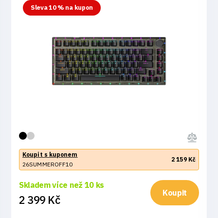
Sleva 10 % na kupon
Koupit s kuponem
2 159 Kč
26SUMMEROFF10
Skladem více než 10 ks
Koupit
2 399 Kč