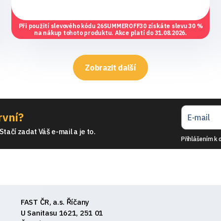
Při použití slevového kódu
26SUMMEROFF30
získáte slevu 30 %
na nákup tohoto produktu. Akce platí do 31.08.2026.
Zobrazit další
rvní?
tačí zadat Váš e-mail a je to.
Přihlášením k 
FAST ČR, a.s. Říčany
U Sanitasu 1621, 251 01