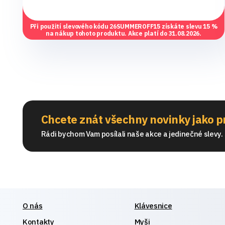
Při použití slevového kódu
26SUMMEROFF15
získáte slevu 15 %
na nákup tohoto produktu. Akce platí do 31.08.2026.
Chcete znát všechny novinky jako p
Rádi bychom Vam posílali naše akce a jedinečné slevy. S
O nás
Klávesnice
Kontakty
Myši