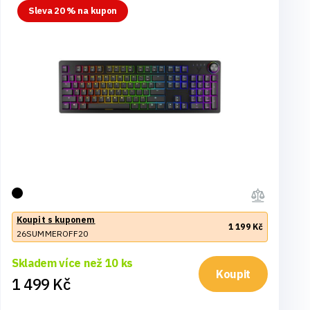
Sleva 20 % na kupon
Koupit s kuponem
1 199 Kč
26SUMMEROFF20
Skladem více než 10 ks
Koupit
1 499 Kč