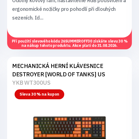
Odolný kovový rám, nastavitelné RGB podsvícení a
ergonomické nožičky pro pohodlí při dlouhých
sezeních. Id...
Při použití slevového kódu
26SUMMEROFF30
získáte slevu 30 %
na nákup tohoto produktu. Akce platí do 31.08.2026.
MECHANICKÁ HERNÍ KLÁVESNICE
DESTROYER [WORLD OF TANKS] US
YKB WT300US
Sleva 30 % na kupon