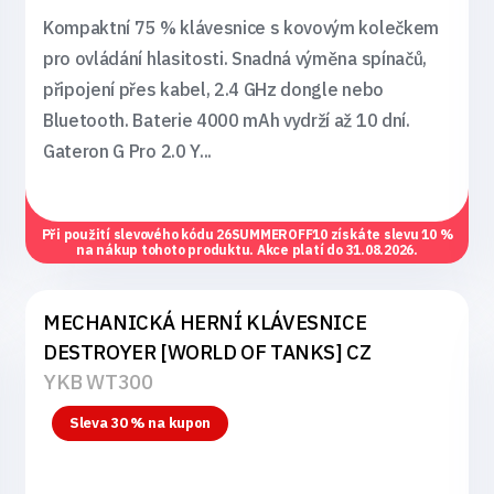
Kompaktní 75 % klávesnice s kovovým kolečkem
pro ovládání hlasitosti. Snadná výměna spínačů,
připojení přes kabel, 2.4 GHz dongle nebo
Bluetooth. Baterie 4000 mAh vydrží až 10 dní.
Gateron G Pro 2.0 Y...
Při použití slevového kódu
26SUMMEROFF10
získáte slevu 10 %
na nákup tohoto produktu. Akce platí do 31.08.2026.
MECHANICKÁ HERNÍ KLÁVESNICE
DESTROYER [WORLD OF TANKS] CZ
YKB WT300
Sleva 30 % na kupon