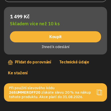
1 499 Kč
Skladem více než 10 ks
Koupit
Ihned k odeslání
Přidat do porovnání
Technické údaje
Ke stažení
Při použití slevového kódu
26SUMMEROFF20
získáte slevu 20 % na nákup
tohoto produktu. Akce platí do 31.08.2026.