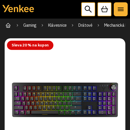
Gaming
Klávesnice
Drátové
Mechanická her
Sleva 20 % na kupon