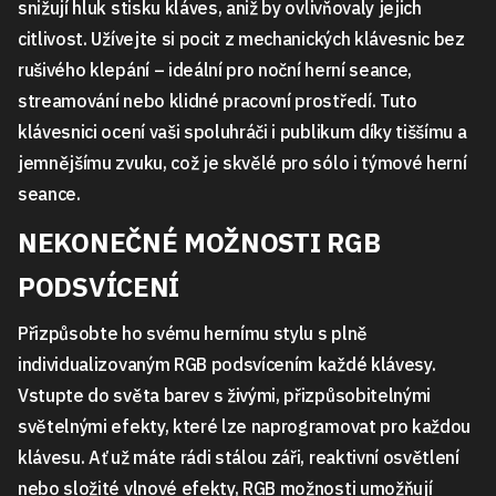
snižují hluk stisku kláves, aniž by ovlivňovaly jejich
citlivost. Užívejte si pocit z mechanických klávesnic bez
rušivého klepání – ideální pro noční herní seance,
streamování nebo klidné pracovní prostředí. Tuto
klávesnici ocení vaši spoluhráči i publikum díky tiššímu a
jemnějšímu zvuku, což je skvělé pro sólo i týmové herní
seance.
NEKONEČNÉ MOŽNOSTI RGB
PODSVÍCENÍ
Přizpůsobte ho svému hernímu stylu s plně
individualizovaným RGB podsvícením každé klávesy.
Vstupte do světa barev s živými, přizpůsobitelnými
světelnými efekty, které lze naprogramovat pro každou
klávesu. Ať už máte rádi stálou záři, reaktivní osvětlení
nebo složité vlnové efekty, RGB možnosti umožňují