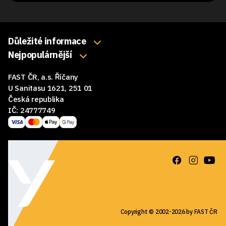
Důležité informace
O nás
Nejpopulárnější
Klávesnice
Kontakty
FAST ČR, a.s. Říčany
Myši
Obchodní podmínky
U Sanitasu 1621, 251 01
Sluchátka
Česká republika
Reklamace a vrácení zboží
IČ: 24777749
Reproduktory
GDPR
Podložky pod myš
Ke stažení
Copyright © 2002-2026 by FAST ČR