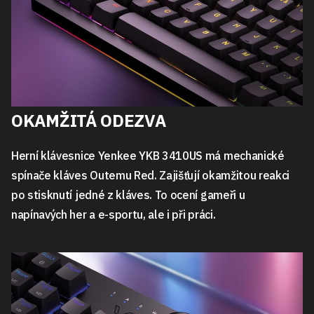
OKAMŽITÁ ODEZVA
Herní klávesnice Yenkee YKB 3410US má mechanické
spínače kláves Outemu Red. Zajišťují okamžitou reakci
po stisknutí jedné z kláves. To ocení gameři u
napínavých her a e-sportu, ale i při práci.