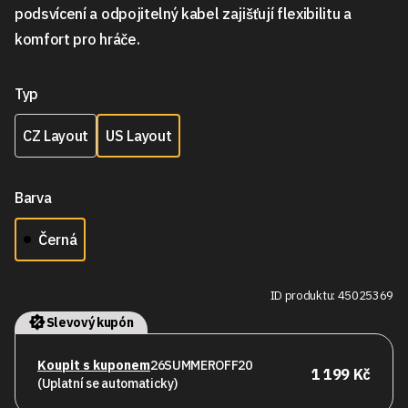
podsvícení a odpojitelný kabel zajišťují flexibilitu a
komfort pro hráče.
Typ
CZ Layout
US Layout
Barva
Černá
ID produktu: 45025369
Slevový kupón
Koupit s kuponem
26SUMMEROFF20
1 199 Kč
(Uplatní se automaticky)