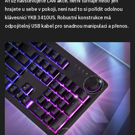
Ať už navštěvujete LAN akce, herní turnaje nebo jen
hrajete u sebe v pokoji, není nad to si pořídit odolnou
klávesnici YKB 3410US. Robustní konstrukce má
odpojitelný USB kabel pro snadnou manipulaci a přenos.