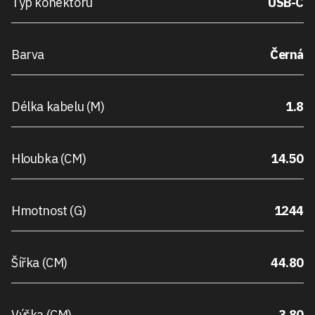
Typ konektoru
USB-C
Barva
Černá
Délka kabelu (M)
1.8
Hloubka (CM)
14.50
Hmotnost (G)
1244
Šířka (CM)
44.80
Výška (CM)
3.80