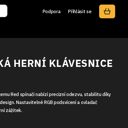
Podpora
Přihlásit se
Á HERNÍ KLÁVESNICE
emu Red spínači nabízí precizní odezvu, stabilitu díky
esign. Nastavitelné RGB podsvícení a ovladač
rní zážitek.