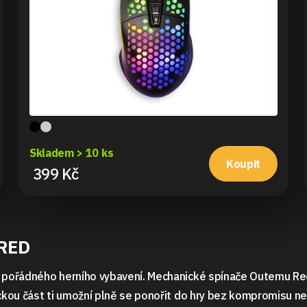
Skladem > 10 ks
Koupit
399 Kč
RED
pořádného herního vybavení. Mechanické spínače Outemu Red n
kou část ti umožní plně se ponořit do hry bez kompromisu neb