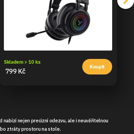
Skladem > 10 ks
Sk
Koupit
799 Kč
7
abízí nejen precizní odezvu, ale i neuvěřitelnou
o ztráty prostoru na stole.