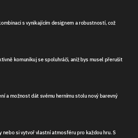
 kombinaci s vynikajícím designem a robustností, což
tivně komunikuj se spoluhráči, aniž bys musel přerušit
ení a možnost dát svému hernímu stolu nový barevný
y nebo si vytvoř vlastní atmosféru pro každou hru. S