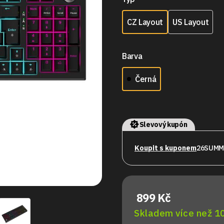
CZ Layout
US Layout
Barva
Černá
Slevový kupón
Koupit s kuponem
26SUMM
899 Kč
Skladem více než 10