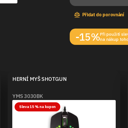
Přidat do porovnání
-15%
Při použití s
na nákup toho
HERNÍ MYŠ SHOTGUN
YMS 3030BK
Sleva 15 % na kupon