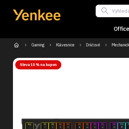
Offic
Gaming
Klávesnice
Drátové
Mechanick
Sleva 15 % na kupon