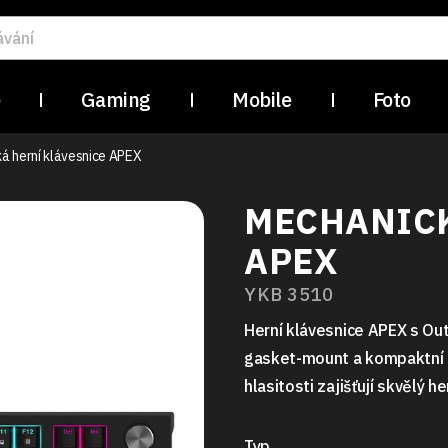
e
Gaming
Mobile
Foto
á herní klávesnice APEX
MECHANICK
APEX
YKB 3510
Herní klávesnice APEX s Out
gasket-mount a kompaktní d
hlasitosti zajišťují skvělý he
Typ