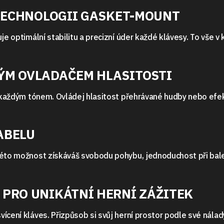
 TECHNOLOGII GASKET-MOUNT
je optimální stabilitu a precizní úder každé klávesy. To vše v
ÝM OVLADAČEM HLASITOSTI
d každým tónem. Ovládej hlasitost přehrávané hudby nebo efek
ABELU
 této možnost získáváš svobodu pohybu, jednoduchost při bal
PRO UNIKÁTNÍ HERNÍ ZÁŽITEK
ícení kláves. Přizpůsob si svůj herní prostor podle své nálad