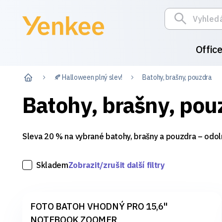
Offic
🍂 Halloween plný slev!
Batohy, brašny, pouzdra
Batohy, brašny, pou
Sleva 20 % na vybrané batohy, brašny a pouzdra – odol
Skladem
Zobrazit/zrušit další filtry
FOTO BATOH VHODNÝ PRO 15,6"
NOTEBOOK ZOOMER