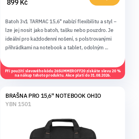
899 Kč
Batoh 3v1 TARMAC 15,6" nabízí flexibilitu a styl –
lze jej nosit jako batoh, tašku nebo pouzdro. Je
ideální pro každodenní nošení, s polstrovanými
přihrádkami na notebook a tablet, odolným ...
Při použití slevového kódu
26SUMMEROFF20
získáte slevu 20 %
na nákup tohoto produktu. Akce platí do 31.08.2026.
BRAŠNA PRO 15,6" NOTEBOOK OHIO
YBN 1501