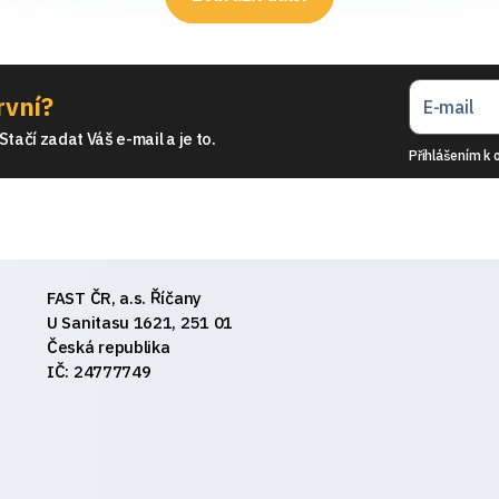
rvní?
tačí zadat Váš e-mail a je to.
Přihlášením k 
FAST ČR, a.s. Říčany
U Sanitasu 1621, 251 01
Česká republika
IČ: 24777749