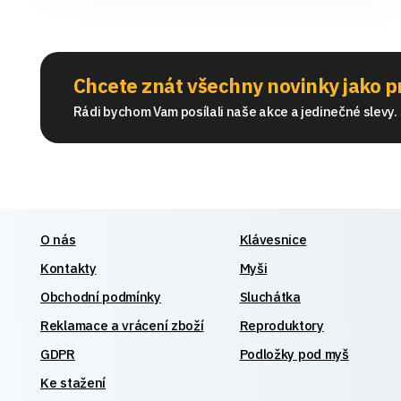
Chcete znát všechny novinky jako p
Rádi bychom Vam posílali naše akce a jedinečné slevy. S
O nás
Klávesnice
Kontakty
Myši
Obchodní podmínky
Sluchátka
Reklamace a vrácení zboží
Reproduktory
GDPR
Podložky pod myš
Ke stažení