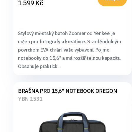
1 599 Kč
Stylový městský batoh Zoomer od Yenkee je
určen pro fotografy a kreativce. S voděodolným
povrchem EVA chrání vaše vybavení. Pojme
notebooky do 15,6" a má rozšiřitelnou kapacitu.
Obsahuje praktick...
BRAŠNA PRO 15,6" NOTEBOOK OREGON
YBN 1531