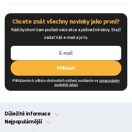
Chcete znát všechny novinky jako první?
Rádi bychom Vam posílali naše akce a jedinečné slevy. Stačí
zadat Váš e-mail a je to.
Přihlásit
Přihlášením k odběru obchodních sdělení souhlasím se
zpracováním
osobních údajů
Důležité informace
O nás
Nejpopulárnější
Klávesnice
Kontakty