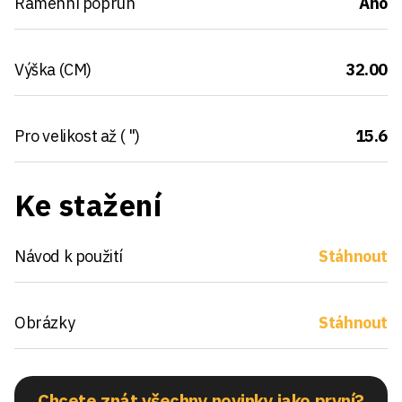
Ramenní popruh
Ano
Výška (CM)
32.00
Pro velikost až ( ")
15.6
Ke stažení
Návod k použití
Stáhnout
Obrázky
Stáhnout
Chcete znát všechny novinky jako první?