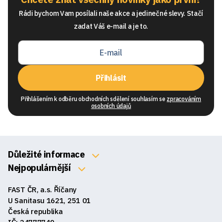
Rádi bychom Vam posílali naše akce a jedinečné slevy. Stačí
zadat Váš e-mail a je to.
Přihlásit
Přihlášením k odběru obchodních sdělení souhlasím se
zpracováním
osobních údajů
Důležité informace
O nás
Nejpopulárnější
Klávesnice
Kontakty
FAST ČR, a.s. Říčany
Myši
Obchodní podmínky
U Sanitasu 1621, 251 01
Sluchátka
Česká republika
Reklamace a vrácení zboží