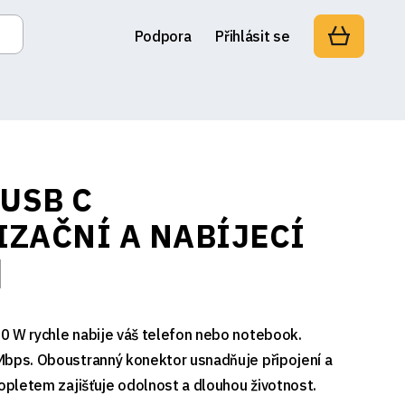
Podpora
Přihlásit se
 USB C
ZAČNÍ A NABÍJECÍ
]
0 W rychle nabije váš telefon nebo notebook.
Mbps. Oboustranný konektor usnadňuje připojení a
 opletem zajišťuje odolnost a dlouhou životnost.