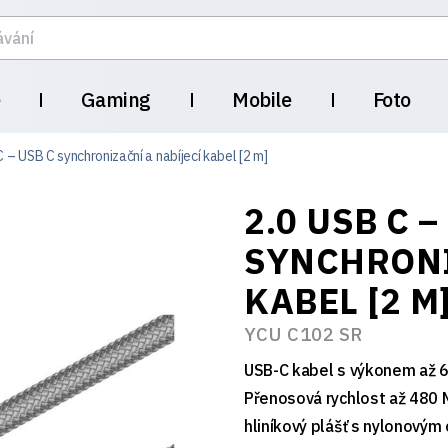
e
Gaming
Mobile
Foto
 – USB C synchronizační a nabíjecí kabel [2 m]
2.0 USB C –
SYNCHRONI
KABEL [2 M
YCU C102 SR
USB-C kabel s výkonem až 6
Přenosová rychlost až 480 
hliníkový plášť s nylonovým