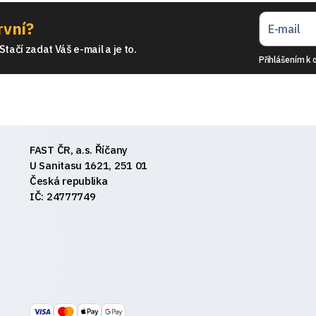
rvní?
tačí zadat Váš e-mail a je to.
Přihlášením k 
FAST ČR, a.s. Říčany
U Sanitasu 1621, 251 01
Česká republika
IČ: 24777749