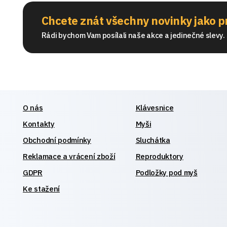
Chcete znát všechny novinky jako p
Rádi bychom Vam posílali naše akce a jedinečné slevy. S
O nás
Klávesnice
Kontakty
Myši
Obchodní podmínky
Sluchátka
Reklamace a vrácení zboží
Reproduktory
GDPR
Podložky pod myš
Ke stažení