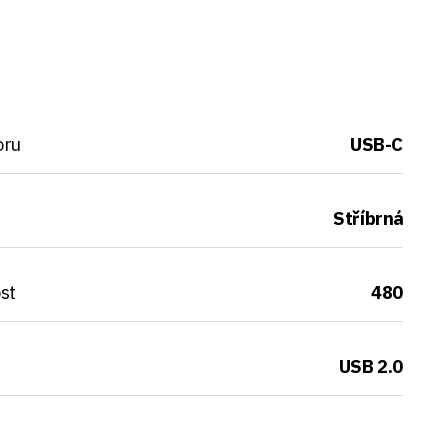
oru
USB-C
Stříbrná
st
480
USB 2.0