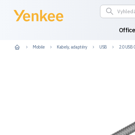
Offic
Mobile
Kabely, adaptéry
USB
2.0 USB C