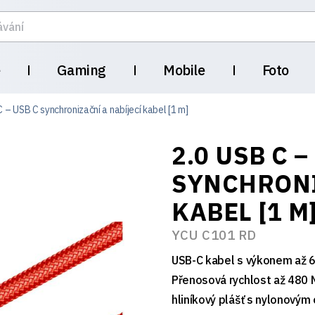
e
Gaming
Mobile
Foto
 – USB C synchronizační a nabíjecí kabel [1 m]
2.0 USB C –
SYNCHRONI
KABEL [1 M
YCU C101 RD
USB-C kabel s výkonem až 6
Přenosová rychlost až 480 
hliníkový plášť s nylonovým