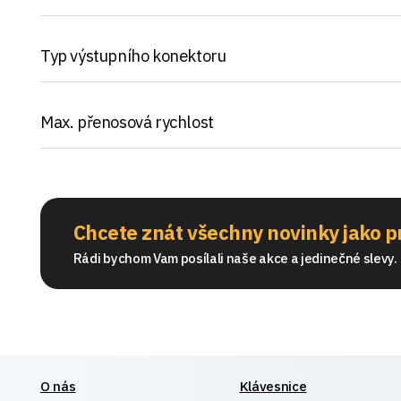
Typ výstupního konektoru
Max. přenosová rychlost
Chcete znát všechny novinky jako p
Rádi bychom Vam posílali naše akce a jedinečné slevy. S
O nás
Klávesnice