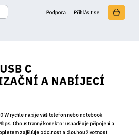
Podpora
Přihlásit se
 USB C
ZAČNÍ A NABÍJECÍ
]
0 W rychle nabije váš telefon nebo notebook.
Mbps. Oboustranný konektor usnadňuje připojení a
 opletem zajišťuje odolnost a dlouhou životnost.