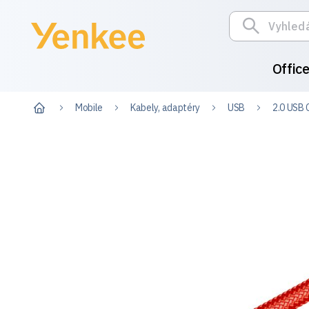
Offic
Mobile
Kabely, adaptéry
USB
2.0 USB C