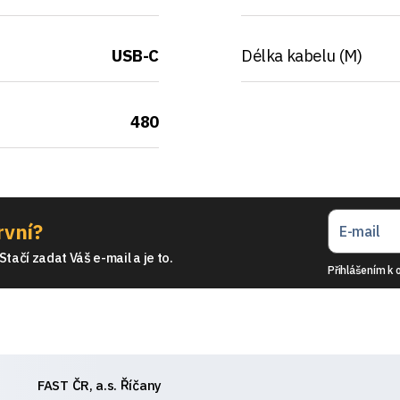
USB-C
Délka kabelu (M)
480
rvní?
tačí zadat Váš e-mail a je to.
Přihlášením k 
FAST ČR, a.s. Říčany