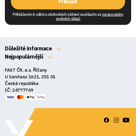
Přihlásit
Přihlášením k odběru obchodních sdělení souhlasím se
zpracováním
osobních údajů
Důležité informace
O nás
Nejpopulárnější
Klávesnice
Kontakty
FAST ČR, a.s. Říčany
Myši
Obchodní podmínky
U Sanitasu 1621, 251 01
Sluchátka
Česká republika
Reklamace a vrácení zboží
IČ: 24777749
Reproduktory
GDPR
Podložky pod myš
Ke stažení