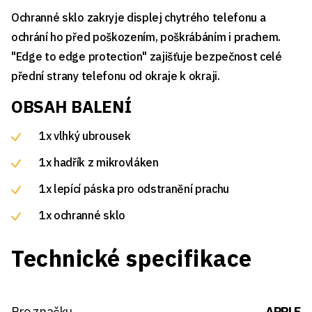
Ochranné sklo zakryje displej chytrého telefonu a
ochrání ho před poškozením, poškrábáním i prachem.
"Edge to edge protection" zajišťuje bezpečnost celé
přední strany telefonu od okraje k okraji.
OBSAH BALENÍ
1x vlhký ubrousek
1x hadřík z mikrovláken
1x lepící páska pro odstranění prachu
1x ochranné sklo
Technické specifikace
Pro značku
APPLE