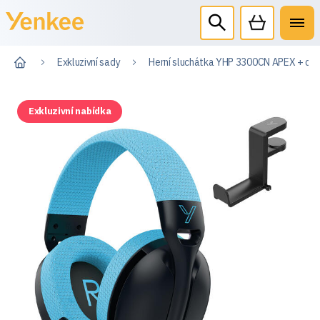
Exkluzivní sady
Herní sluchátka YHP 3300CN APEX + dr
Exkluzivní nabídka