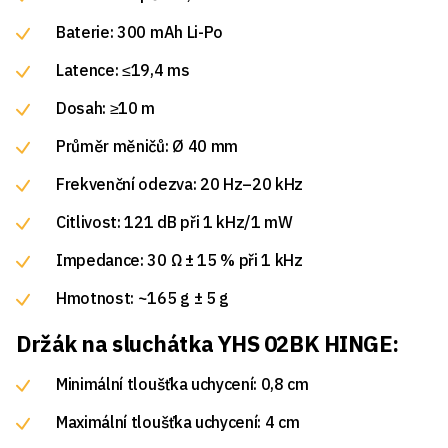
Baterie: 300 mAh Li-Po
Latence: ≤19,4 ms
Dosah: ≥10 m
Průměr měničů: Ø 40 mm
Frekvenční odezva: 20 Hz–20 kHz
Citlivost: 121 dB při 1 kHz/1 mW
Impedance: 30 Ω ± 15 % při 1 kHz
Hmotnost: ~165 g ± 5 g
Držák na sluchátka YHS 02BK HINGE:
Minimální tloušťka uchycení: 0,8 cm
Maximální tloušťka uchycení: 4 cm