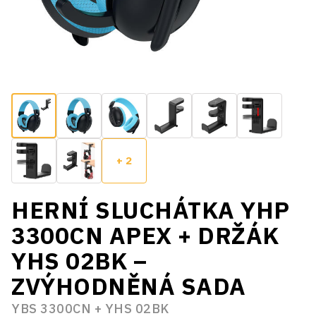
+ 2
HERNÍ SLUCHÁTKA YHP
3300CN APEX + DRŽÁK
YHS 02BK –
ZVÝHODNĚNÁ SADA
YBS 3300CN + YHS 02BK