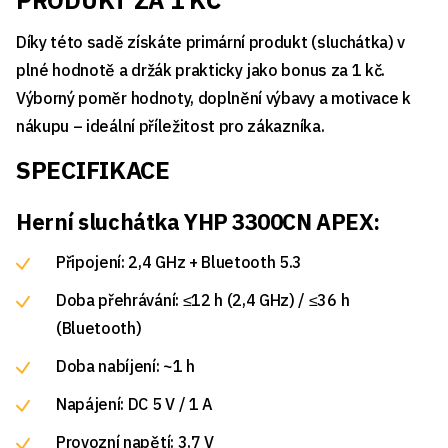
PRODUKT ZA 1 KČ
Díky této sadě získáte primární produkt (sluchátka) v
plné hodnotě a držák prakticky jako bonus za 1 kč.
Výborný poměr hodnoty, doplnění výbavy a motivace k
nákupu – ideální příležitost pro zákazníka.
SPECIFIKACE
Herní sluchátka YHP 3300CN APEX:
Připojení: 2,4 GHz + Bluetooth 5.3
Doba přehrávání: ≤12 h (2,4 GHz) / ≤36 h
(Bluetooth)
Doba nabíjení: ~1 h
Napájení: DC 5 V / 1 A
Provozní napětí: 3,7 V