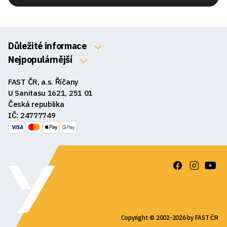
Důležité informace
O nás
Nejpopulárnější
Klávesnice
Kontakty
FAST ČR, a.s. Říčany
Myši
Obchodní podmínky
U Sanitasu 1621, 251 01
Sluchátka
Česká republika
Reklamace a vrácení zboží
IČ: 24777749
Reproduktory
GDPR
Podložky pod myš
Ke stažení
Copyright © 2002-2026 by FAST ČR