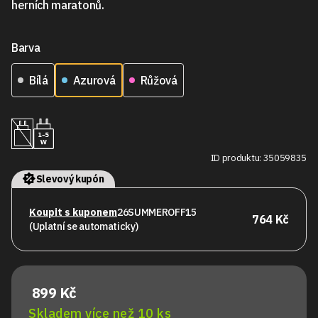
herních maratonů.
Barva
Bílá
Azurová
Růžová
ID produktu: 35059835
Slevový kupón
Koupit s kuponem
26SUMMEROFF15
764 Kč
(Uplatní se automaticky)
899 Kč
Skladem více než 10 ks