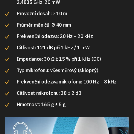
2,4835 GHz: 20 mW
Provozní dosah: ≥ 10 m
Průměr měničů: Ø 40 mm
Frekvenční odezva: 20 Hz – 20 kHz
Citlivost: 121 dB při 1 kHz / 1 mW
Impedance: 30 Ω ± 15 % při 1 kHz (DC)
Typ mikrofonu: všesměrový (sklopný)
Frekvenční odezva mikrofonu: 100 Hz – 8 kHz
Citlivost mikrofonu: 38 ± 2 dB
Hmotnost: 165 g ± 5 g