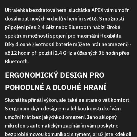
Ultralehká bezdrátová herní sluchátka APEX vám umožní
dosáhnout nových vrcholů v herním světě. S možností
připojení přes 2,4 GHz nebo Bluetooth nabízí široké
spektrum možností spojení pro maximální flexibilitu.
Díky dlouhé životnosti baterie můžete hrát neomezeně -
až 12 hodin při použití 2,4 GHz a úžasných 36 hodin přes
Bluetooth.
ERGONOMICKÝ DESIGN PRO
POHODLNÉ A DLOUHÉ HRANÍ
Sluchátka přináší výkon, ale také se stará o váš komfort.
S ergonomickým designem a lehkou konstrukcí vám
umožní hrát bez jakýchkoli omezení. Jeho sklopný
mikrofon s automatickým zapínáním vám poskytne
bezproblémovou komunikaci s týmem, ať už jste kdekoli