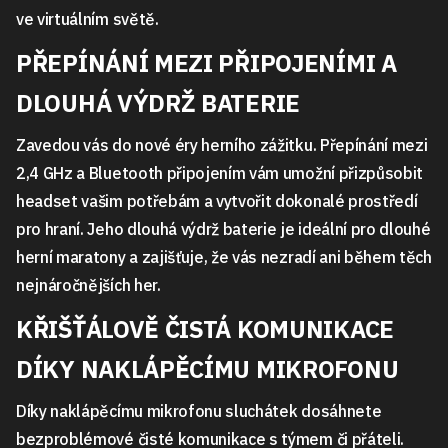
ve virtuálním světě.
PŘEPÍNÁNÍ MEZI PŘIPOJENÍMI A
DLOUHÁ VÝDRŽ BATERIE
Zavedou vás do nové éry herního zážitku. Přepínání mezi
2,4 GHz a Bluetooth připojením vám umožní přizpůsobit
headset vašim potřebám a vytvořit dokonalé prostředí
pro hraní. Jeho dlouhá výdrž baterie je ideální pro dlouhé
herní maratony a zajišťuje, že vás nezradí ani během těch
nejnáročnějších her.
KŘIŠŤÁLOVĚ ČISTÁ KOMUNIKACE
DÍKY NAKLÁPĚCÍMU MIKROFONU
Díky naklápěcímu mikrofonu sluchátek dosáhnete
bezproblémové čisté komunikace s týmem či přáteli.