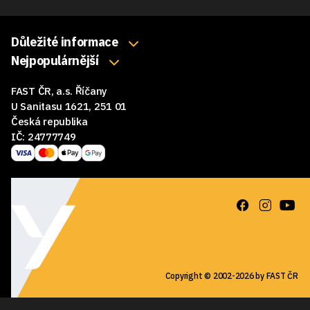
Důležité informace
O nás
Nejpopulárnější
Klávesnice
Kontakty
FAST ČR, a.s. Říčany
Myši
Obchodní podmínky
U Sanitasu 1621, 251 01
Sluchátka
Česká republika
Reklamace a vrácení zboží
IČ: 24777749
Reproduktory
GDPR
Podložky pod myš
Ke stažení
Copyright © 2002-2026 by FAST ČR