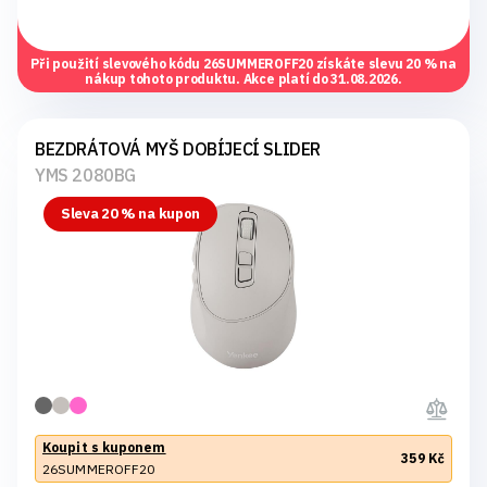
Při použití slevového kódu
26SUMMEROFF20
získáte slevu 20 % na
nákup tohoto produktu. Akce platí do 31.08.2026.
BEZDRÁTOVÁ MYŠ DOBÍJECÍ SLIDER
YMS 2080BG
Sleva 20 % na kupon
Koupit s kuponem
359 Kč
26SUMMEROFF20