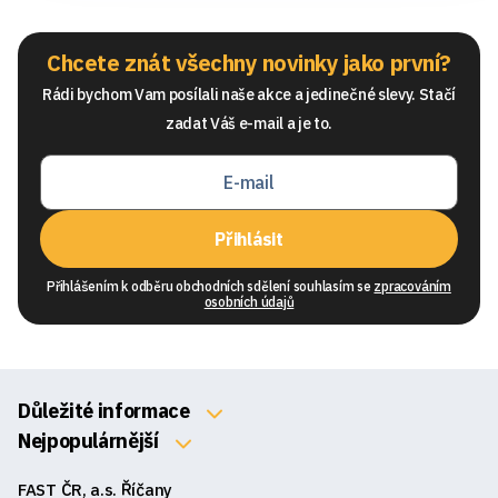
Chcete znát všechny novinky jako první?
Rádi bychom Vam posílali naše akce a jedinečné slevy. Stačí
zadat Váš e-mail a je to.
Přihlásit
Přihlášením k odběru obchodních sdělení souhlasím se
zpracováním
osobních údajů
Důležité informace
O nás
Nejpopulárnější
Klávesnice
Kontakty
FAST ČR, a.s. Říčany