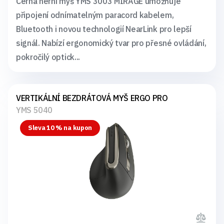
Černá herní myš YMS 3003 MIRAGE umožňuje
připojení odnímatelným paracord kabelem,
Bluetooth i novou technologií NearLink pro lepší
signál. Nabízí ergonomický tvar pro přesné ovládání,
pokročilý optick...
VERTIKÁLNÍ BEZDRÁTOVÁ MYŠ ERGO PRO
YMS 5040
Sleva 10 % na kupon