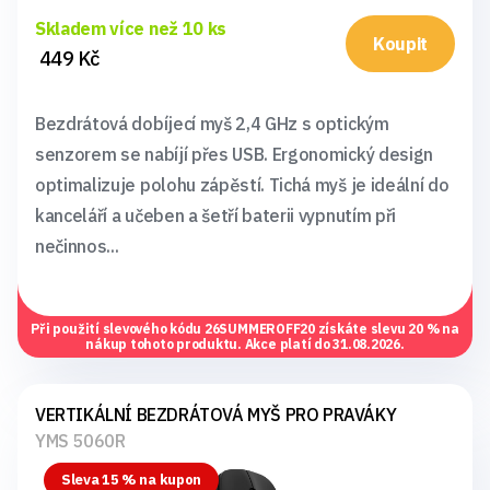
Skladem více než 10 ks
Koupit
449 Kč
Bezdrátová dobíjecí myš 2,4 GHz s optickým
senzorem se nabíjí přes USB. Ergonomický design
optimalizuje polohu zápěstí. Tichá myš je ideální do
kanceláří a učeben a šetří baterii vypnutím při
nečinnos...
Při použití slevového kódu
26SUMMEROFF20
získáte slevu 20 % na
nákup tohoto produktu. Akce platí do 31.08.2026.
VERTIKÁLNÍ BEZDRÁTOVÁ MYŠ PRO PRAVÁKY
YMS 5060R
Sleva 15 % na kupon