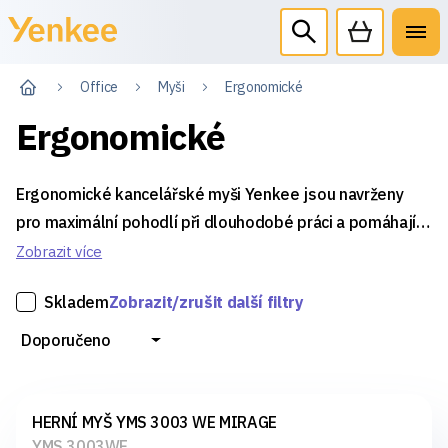
Office
Myši
Ergonomické
Ergonomické
Ergonomické kancelářské myši Yenkee jsou navrženy
pro maximální pohodlí při dlouhodobé práci a pomáhají
snižovat zátěž na ruku i zápěstí pro zdravější a
Zobrazit více
efektivnější pracovní den.
Skladem
Zobrazit/zrušit další filtry
Doporučeno
HERNÍ MYŠ YMS 3003 WE MIRAGE
YMS 3003WE