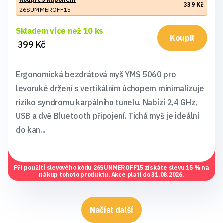
339 Kč
26SUMMEROFF15
Skladem více než 10 ks
Koupit
399 Kč
Ergonomická bezdrátová myš YMS 5060 pro
levoruké držení s vertikálním úchopem minimalizuje
riziko syndromu karpálního tunelu. Nabízí 2,4 GHz,
USB a dvě Bluetooth připojení. Tichá myš je ideální
do kan...
Při použití slevového kódu
26SUMMEROFF15
získáte slevu 15 % na
nákup tohoto produktu. Akce platí do 31.08.2026.
Načíst další