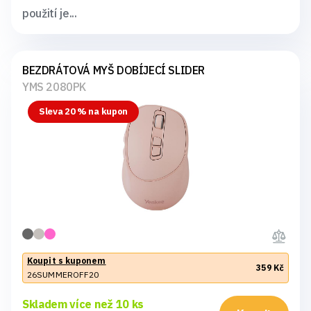
použití je...
BEZDRÁTOVÁ MYŠ DOBÍJECÍ SLIDER
YMS 2080PK
Sleva 20 % na kupon
Koupit s kuponem
359 Kč
26SUMMEROFF20
Skladem více než 10 ks