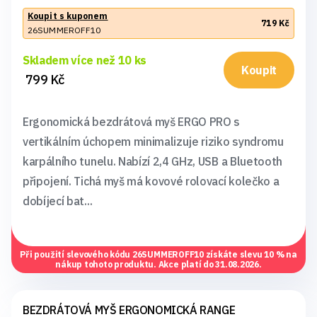
Koupit s kuponem
719 Kč
26SUMMEROFF10
Skladem více než 10 ks
Koupit
799 Kč
Ergonomická bezdrátová myš ERGO PRO s
vertikálním úchopem minimalizuje riziko syndromu
karpálního tunelu. Nabízí 2,4 GHz, USB a Bluetooth
připojení. Tichá myš má kovové rolovací kolečko a
dobíjecí bat...
Při použití slevového kódu
26SUMMEROFF10
získáte slevu 10 % na
nákup tohoto produktu. Akce platí do 31.08.2026.
BEZDRÁTOVÁ MYŠ ERGONOMICKÁ RANGE