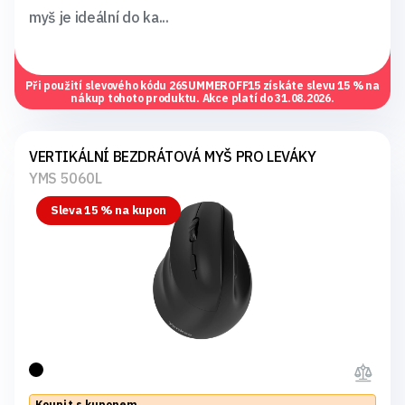
myš je ideální do ka...
Při použití slevového kódu
26SUMMEROFF15
získáte slevu 15 % na
nákup tohoto produktu. Akce platí do 31.08.2026.
VERTIKÁLNÍ BEZDRÁTOVÁ MYŠ PRO LEVÁKY
YMS 5060L
Sleva 15 % na kupon
Koupit s kuponem