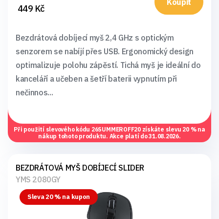
Koupit
449 Kč
Bezdrátová dobíjecí myš 2,4 GHz s optickým
senzorem se nabíjí přes USB. Ergonomický design
optimalizuje polohu zápěstí. Tichá myš je ideální do
kanceláří a učeben a šetří baterii vypnutím při
nečinnos...
Při použití slevového kódu
26SUMMEROFF20
získáte slevu 20 % na
nákup tohoto produktu. Akce platí do 31.08.2026.
BEZDRÁTOVÁ MYŠ DOBÍJECÍ SLIDER
YMS 2080GY
Sleva 20 % na kupon