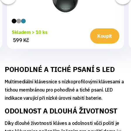
Skladem > 10 ks
Koupit
599 Kč
POHODLNÉ A TICHÉ PSANÍ S LED
Multimediální klávesnice s nízkoprofilovými klávesami a
tichou membránou pro pohodlné a tiché psaní. LED
indikace varující při nízké úrovni nabití baterie.
ODOLNOST A DLOUHÁ ŽIVOTNOST
Díky dlouhé životnosti kláves a odolnosti vůči polití je