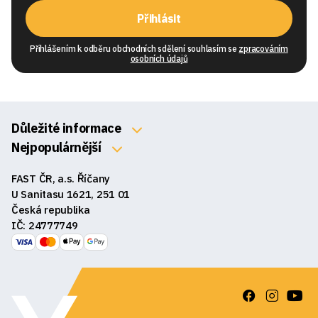
Přihlásit
Přihlášením k odběru obchodních sdělení souhlasím se
zpracováním
osobních údajů
Důležité informace
O nás
Nejpopulárnější
Klávesnice
Kontakty
FAST ČR, a.s. Říčany
Myši
Obchodní podmínky
U Sanitasu 1621, 251 01
Sluchátka
Česká republika
Reklamace a vrácení zboží
IČ: 24777749
Reproduktory
GDPR
Podložky pod myš
Ke stažení