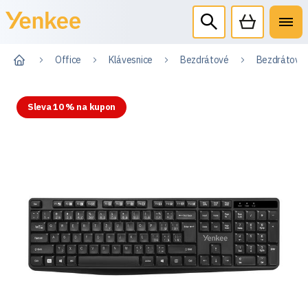
Office
Klávesnice
Bezdrátové
Bezdrátová 
Sleva 10 % na kupon