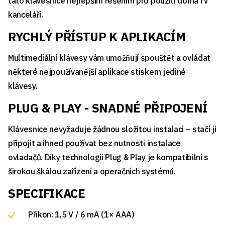
tato klávesnice nejlepším řešením pro použití doma i v
kanceláři.
RYCHLÝ PŘÍSTUP K APLIKACÍM
Multimediální klávesy vám umožňují spouštět a ovládat
některé nejpoužívanější aplikace stiskem jediné
klávesy.
PLUG & PLAY - SNADNÉ PŘIPOJENÍ
Klávesnice nevyžaduje žádnou složitou instalaci – stačí ji
připojit a ihned používat bez nutnosti instalace
ovladačů. Díky technologii Plug & Play je kompatibilní s
širokou škálou zařízení a operačních systémů.
SPECIFIKACE
Příkon: 1,5 V / 6 mA (1× AAA)