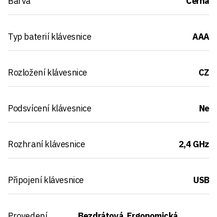
Barva
Černá
Typ baterií klávesnice
AAA
Rozložení klávesnice
CZ
Podsvícení klávesnice
Ne
Rozhraní klávesnice
2,4 GHz
Připojení klávesnice
USB
Provedení
Bezdrátová, Ergonomická,