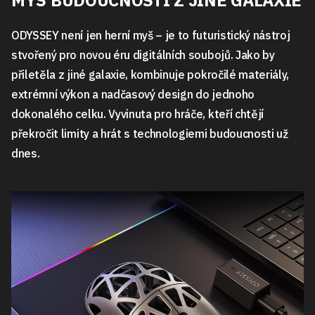
MYŠ BUDOUCNOSTI Z JINÉ GALAXIE
ODYSSEY není jen herní myš – je to futuristický nástroj
stvořený pro novou éru digitálních soubojů. Jako by
přiletěla z jiné galaxie, kombinuje pokročilé materiály,
extrémní výkon a nadčasový design do jednoho
dokonalého celku. Vyvinuta pro hráče, kteří chtějí
překročit limity a hrát s technologiemi budoucnosti už
dnes.