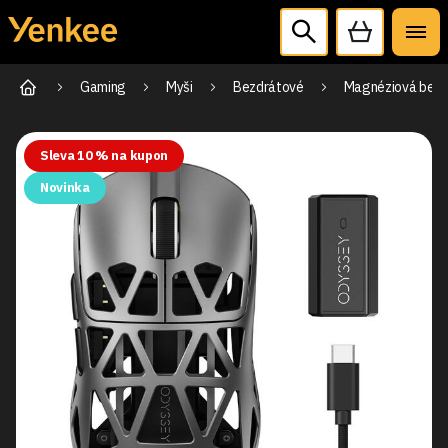
Gaming
Myši
Bezdrátové
Magnéziová bezd
Sleva 10 % na kupon
Novinka