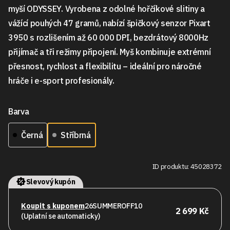
myší ODYSSEY. Vyrobena z odolné hořčíkové slitiny a
vážící pouhých 47 gramů, nabízí špičkový senzor Pixart
3950 s rozlišením až 60 000 DPI, bezdrátový 8000Hz
přijímač a tři režimy připojení. Myš kombinuje extrémní
přesnost, rychlost a flexibilitu – ideální pro náročné
hráče i e-sport profesionály.
Barva
Černá
Stříbrná
ID produktu: 45028372
Slevový kupón
Koupit s kuponem
26SUMMEROFF10
2 699 Kč
(Uplatní se automaticky)