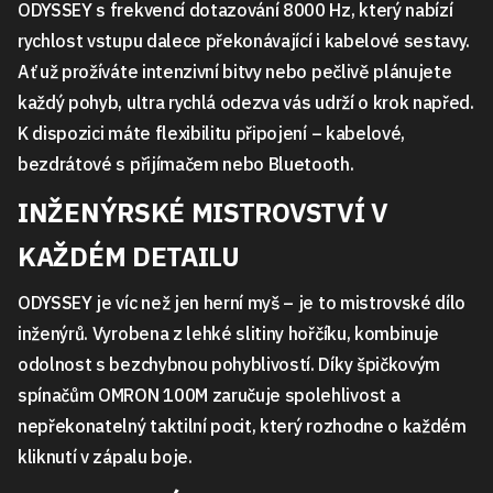
ODYSSEY s frekvencí dotazování 8000 Hz, který nabízí
rychlost vstupu dalece překonávající i kabelové sestavy.
Ať už prožíváte intenzivní bitvy nebo pečlivě plánujete
každý pohyb, ultra rychlá odezva vás udrží o krok napřed.
K dispozici máte flexibilitu připojení – kabelové,
bezdrátové s přijímačem nebo Bluetooth.
INŽENÝRSKÉ MISTROVSTVÍ V
KAŽDÉM DETAILU
ODYSSEY je víc než jen herní myš – je to mistrovské dílo
inženýrů. Vyrobena z lehké slitiny hořčíku, kombinuje
odolnost s bezchybnou pohyblivostí. Díky špičkovým
spínačům OMRON 100M zaručuje spolehlivost a
nepřekonatelný taktilní pocit, který rozhodne o každém
kliknutí v zápalu boje.