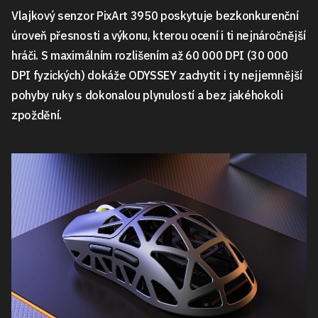
Vlajkový senzor PixArt 3950 poskytuje bezkonkurenční
úroveň přesnosti a výkonu, kterou ocení i ti nejnáročnější
hráči. S maximálním rozlišením až 60 000 DPI (30 000
DPI fyzických) dokáže ODYSSEY zachytit i ty nejjemnější
pohyby ruky s dokonalou plynulostí a bez jakéhokoli
zpoždění.