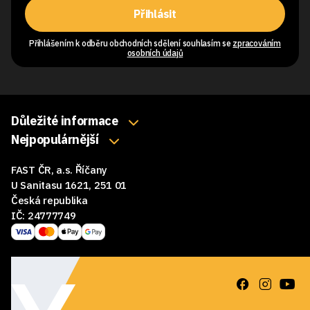
Přihlásit
Přihlášením k odběru obchodních sdělení souhlasím se
zpracováním
osobních údajů
Důležité informace
O nás
Nejpopulárnější
Klávesnice
Kontakty
FAST ČR, a.s. Říčany
Myši
Obchodní podmínky
U Sanitasu 1621, 251 01
Sluchátka
Česká republika
Reklamace a vrácení zboží
IČ: 24777749
Reproduktory
GDPR
Podložky pod myš
Ke stažení