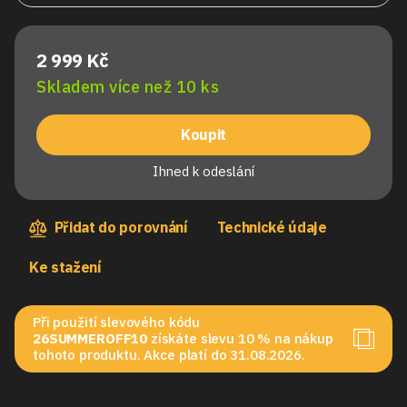
2 999 Kč
Skladem více než 10 ks
Koupit
Ihned k odeslání
Přidat do porovnání
Technické údaje
Ke stažení
Při použití slevového kódu
26SUMMEROFF10
získáte slevu 10 % na nákup
tohoto produktu. Akce platí do 31.08.2026.