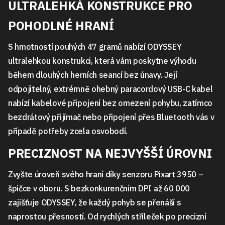
ULTRALEHKÁ KONSTRUKCE PRO
POHODLNÉ HRANÍ
S hmotností pouhých 47 gramů nabízí ODYSSEY
ultralehkou konstrukci, která vám poskytne výhodu
během dlouhých herních seancí bez únavy. Její
odpojitelný, extrémně ohebný paracordový USB-C kabel
nabízí kabelové připojení bez omezení pohybu, zatímco
bezdrátový přijímač nebo připojení přes Bluetooth vás v
případě potřeby zcela osvobodí.
PRECIZNOST NA NEJVYŠŠÍ ÚROVNI
Zvyšte úroveň svého hraní díky senzoru Pixart 3950 –
špičce v oboru. S bezkonkurenčním DPI až 60 000
zajišťuje ODYSSEY, že každý pohyb se přenáší s
naprostou přesností. Od rychlých stříleček po precizní