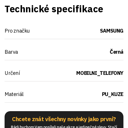
Technické specifikace
Pro značku
SAMSUNG
Barva
Černá
Určení
MOBILNI_TELEFONY
Materiál
PU_KUZE
Chcete znát všechny novinky jako první?
Rádi bychom Vam posílali naše akce a jedinečné slevy. Stačí