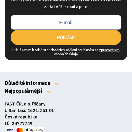
zadat Váš e-mail a je to.
Přihlásit
Přihlášením k odběru obchodních sdělení souhlasím se
zpracováním
osobních údajů
Důležité informace
O nás
Nejpopulárnější
Klávesnice
Kontakty
FAST ČR, a.s. Říčany
Myši
Obchodní podmínky
U Sanitasu 1621, 251 01
Sluchátka
Česká republika
Reklamace a vrácení zboží
IČ: 24777749
Reproduktory
GDPR