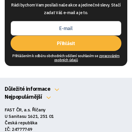
Rádi bychom Vam posílali naše akce a jedinečné slevy. Stačí
zadat Váš e-mail a je to.
Přihlásit
Přihlášením k odběru obchodních sdělení souhlasím se
zpracováním
osobních údajů
Důležité informace
O nás
Nejpopulárnější
Klávesnice
Kontakty
FAST ČR, a.s. Říčany
Myši
Obchodní podmínky
U Sanitasu 1621, 251 01
Sluchátka
Česká republika
Reklamace a vrácení zboží
IČ: 24777749