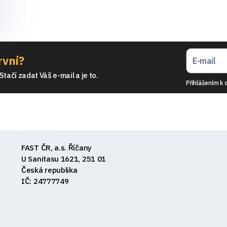
rvní?
tačí zadat Váš e-mail a je to.
Přihlášením k 
FAST ČR, a.s. Říčany
U Sanitasu 1621, 251 01
Česká republika
IČ: 24777749