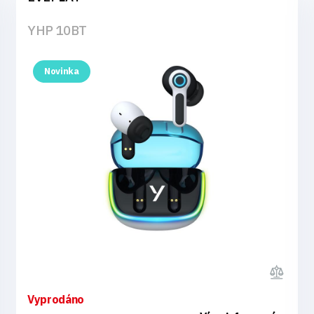
YHP 10BT
Novinka
Vyprodáno