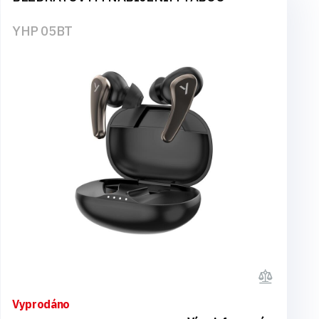
YHP 05BT
Vyprodáno