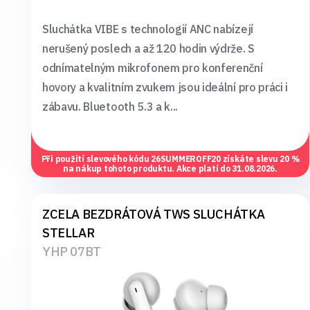
Sluchátka VIBE s technologií ANC nabízejí
nerušený poslech a až 120 hodin výdrže. S
odnímatelným mikrofonem pro konferenční
hovory a kvalitním zvukem jsou ideální pro práci i
zábavu. Bluetooth 5.3 a k...
Při použití slevového kódu
26SUMMEROFF20
získáte slevu 20 %
na nákup tohoto produktu. Akce platí do 31.08.2026.
ZCELA BEZDRÁTOVÁ TWS SLUCHÁTKA
STELLAR
YHP 07BT