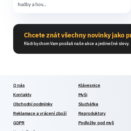
hudby a hov...
Chcete znát všechny novinky jako p
Rádi bychom Vam posílali naše akce a jedinečné slevy. S
O nás
Klávesnice
Kontakty
Myši
Obchodní podmínky
Sluchátka
Reklamace a vrácení zboží
Reproduktory
GDPR
Podložky pod myš