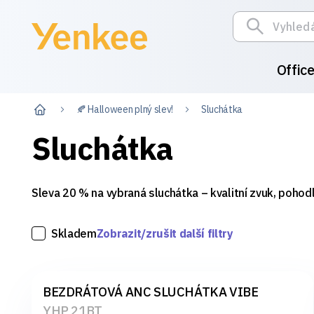
Offic
🍂 Halloween plný slev!
Sluchátka
Sluchátka
Sleva 20 % na vybraná sluchátka – kvalitní zvuk, pohodlí
Skladem
Zobrazit/zrušit další filtry
BEZDRÁTOVÁ ANC SLUCHÁTKA VIBE
YHP 21BT