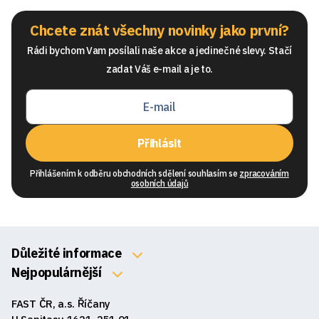
Chcete znát všechny novinky jako první?
Rádi bychom Vam posílali naše akce a jedinečné slevy. Stačí
zadat Váš e-mail a je to.
Přihlásit
Přihlášením k odběru obchodních sdělení souhlasím se
zpracováním
osobních údajů
Důležité informace
O nás
Nejpopulárnější
Klávesnice
Kontakty
FAST ČR, a.s. Říčany
Myši
Obchodní podmínky